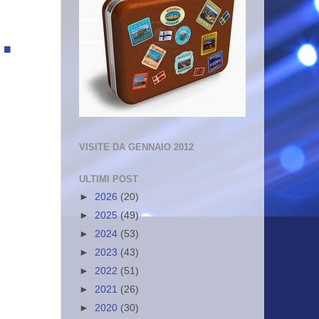
.
VISITE DA GENNAIO 2012
ULTIMI POST
►
2026
(20)
►
2025
(49)
►
2024
(53)
►
2023
(43)
►
2022
(51)
►
2021
(26)
►
2020
(30)