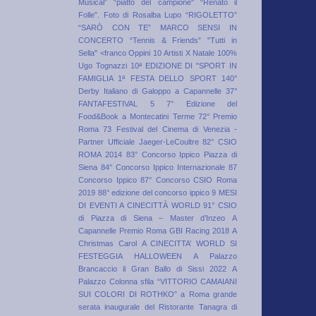
Musical”
“piatto del campione"
“Renato il
Folle”. Foto di Rosalba Lupo
“RIGOLETTO”
“SARÒ CON TE” MARCO SENSI IN
CONCERTO
“Tennis & Friends”
"Tutti in
Sella"
<franco Oppini
10 Artisti X Natale
100%
Ugo Tognazzi
10ª EDIZIONE DI "SPORT IN
FAMIGLIA 1ª FESTA DELLO SPORT
140°
Derby Italiano di Galoppo a Capannelle
37°
FANTAFESTIVAL
5
7° Edizione del
Food&Book a Montecatini Terme
72° Premio
Roma
73 Festival del Cinema di Venezia -
Partner Ufficiale Jaeger-LeCoultre
82° CSIO
ROMA 2014
83° Concorso Ippico Piazza di
Siena
84° Concorso Ippico Internazionale
87
Concorso Ippico
87° Concorso CSIO Roma
2019
88° edizione del concorso ippico
9 MESI
DI EVENTI A CINECITTÀ WORLD
91° CSIO
di Piazza di Siena – Master d’Inzeo
A
Capannelle Premio Roma GBI Racing 2018
A
Christmas Carol
A CINECITTA’ WORLD SI
FESTEGGIA HALLOWEEN
A Palazzo
Brancaccio il Gran Ballo di Sissi 2022
A
Palazzo Colonna sfila “VITTORIO CAMAIANI
SUI COLORI DI ROTHKO”
a Roma grande
serata inaugurale del Ristorante Tanagra di