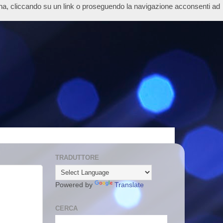
ina, cliccando su un link o proseguendo la navigazione acconsenti ad
TRADUTTORE
Powered by
Translate
CERCA