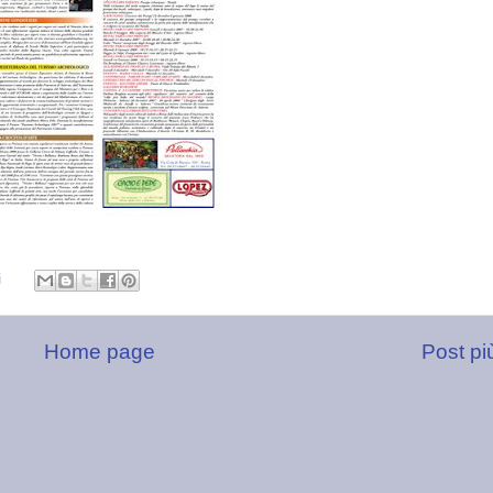
i
Home page
Post pi