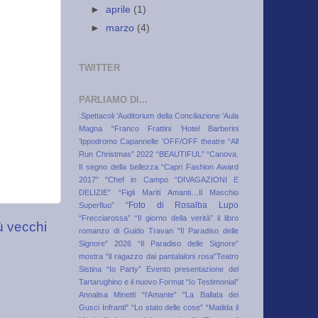
►
aprile
(1)
►
marzo
(4)
TWITTER
PARLIAMO DI...
.Spettacoli
’Auditorium della Conciliazione
'Aula
Magna “Franco Frattini
’Hotel Barberini
’Ippodromo Capannelle
'OFF/OFF theatre
“All
Run Christmas” 2022
“BEAUTIFUL”
“Canova.
Il segno della bellezza
“Capri Fashion Award
2017”
"Chef in Campo
“DIVAGAZIONI E
DELIZIE”
“Figli Mariti Amanti…Il Maschio
“Foto di Rosalba Lupo
Superfluo”
“Frecciarossa”
“Il giorno della verità” il libro
ù vecchi
romanzo di Guido Travan
"Il Paradiso delle
Signore" 2026
“Il Paradiso delle Signore”
mostra
"il ragazzo dai pantalaloni rosa"Teatro
Sistina
“Io Party” Evento presentazione del
Tartarughino e il nuovo Format “Io Testimonial”
Annalisa Minetti
“l’Amante”
"La Ballata dei
Gusci Infranti"
“Lo stato delle cose”
“Matilda il