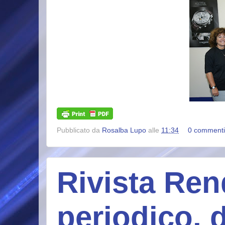
Pubblicato da
Rosalba Lupo
alle
11:34
0 commenti
Rivista Ren
periodico, d