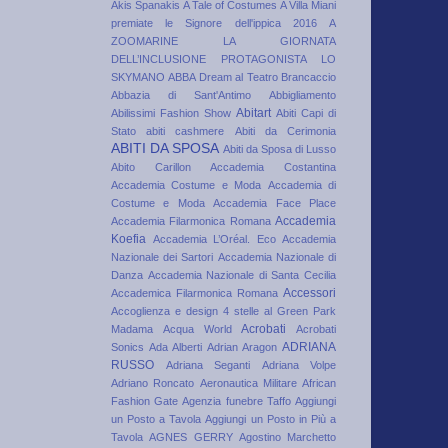
Akis Spanakis
A Tale of Costumes
A Villa Miani
premiate le Signore dell'ippica 2016
A
ZOOMARINE LA GIORNATA
DELL’INCLUSIONE PROTAGONISTA LO
SKYMANO
ABBA Dream al Teatro Brancaccio
Abbazia di Sant'Antimo
Abbigliamento
Abitart
Abilissimi Fashion Show
Abiti Capi di
Stato
abiti cashmere
Abiti da Cerimonia
ABITI DA SPOSA
Abiti da Sposa di Lusso
Abito Carillon
Accademia Costantina
Accademia Costume e Moda
Accademia di
Costume e Moda
Accademia Face Place
Accademia
Accademia Filarmonica Romana
Koefia
Accademia L’Oréal. Eco
Accademia
Nazionale dei Sartori
Accademia Nazionale di
Danza
Accademia Nazionale di Santa Cecilia
Accessori
Accademica Filarmonica Romana
Accoglienza e design 4 stelle al Green Park
Acrobati
Madama
Acqua World
Acrobati
ADRIANA
Sonics
Ada Alberti
Adrian Aragon
RUSSO
Adriana Seganti
Adriana Volpe
Adriano Roncato
Aeronautica Militare
African
Fashion Gate
Agenzia funebre Taffo
Aggiungi
un Posto a Tavola
Aggiungi un Posto in Più a
Tavola
AGNES GERRY
Agostino Marchetto