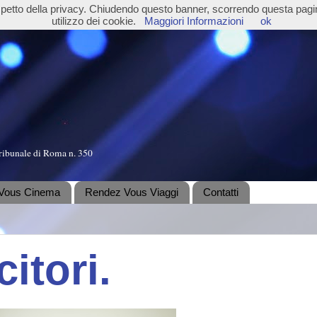
ispetto della privacy. Chiudendo questo banner, scorrendo questa pag
utilizzo dei cookie.
Maggiori Informazioni
ok
ribunale di Roma n. 350
Vous Cinema
Rendez Vous Viaggi
Contatti
citori.