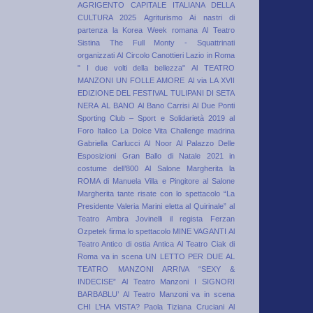
AGRIGENTO CAPITALE ITALIANA DELLA
CULTURA 2025
Agriturismo
Ai nastri di
partenza la Korea Week romana
Al Teatro
Sistina The Full Monty - Squattrinati
organizzati
Al Circolo Canottieri Lazio in Roma
" I due volti della bellezza"
Al TEATRO
MANZONI UN FOLLE AMORE
Al via LA XVII
EDIZIONE DEL FESTIVAL TULIPANI DI SETA
NERA
AL BANO
Al Bano Carrisi
Al Due Ponti
Sporting Club – Sport e Solidarietà 2019
al
Foro Italico La Dolce Vita Challenge madrina
Gabriella Carlucci
Al Noor
Al Palazzo Delle
Esposizioni Gran Ballo di Natale 2021 in
costume dell’800
Al Salone Margherita la
ROMA di Manuela Villa e Pingitore
al Salone
Margherita tante risate con lo spettacolo “La
Presidente Valeria Marini eletta al Quirinale”
al
Teatro Ambra Jovinelli il regista Ferzan
Ozpetek firma lo spettacolo MINE VAGANTI
Al
Teatro Antico di ostia Antica
Al Teatro Ciak di
Roma va in scena UN LETTO PER DUE
AL
TEATRO MANZONI ARRIVA “SEXY &
INDECISE”
Al Teatro Manzoni I SIGNORI
BARBABLU’
Al Teatro Manzoni va in scena
CHI L’HA VISTA? Paola Tiziana Cruciani
Al