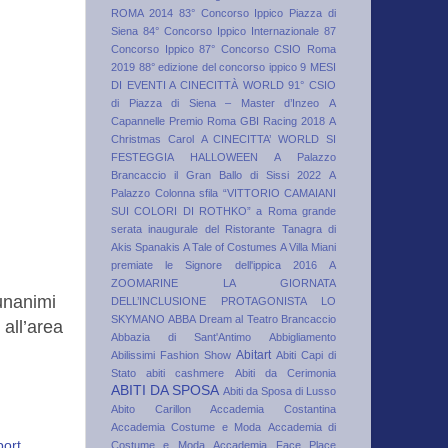
ROMA 2014
83° Concorso Ippico Piazza di
Siena
84° Concorso Ippico Internazionale
87
Concorso Ippico
87° Concorso CSIO Roma
2019
88° edizione del concorso ippico
9 MESI
DI EVENTI A CINECITTÀ WORLD
91° CSIO
di Piazza di Siena – Master d’Inzeo
A
Capannelle Premio Roma GBI Racing 2018
A
Christmas Carol
A CINECITTA’ WORLD SI
FESTEGGIA HALLOWEEN
A Palazzo
Brancaccio il Gran Ballo di Sissi 2022
A
Palazzo Colonna sfila “VITTORIO CAMAIANI
SUI COLORI DI ROTHKO”
a Roma grande
serata inaugurale del Ristorante Tanagra di
Akis Spanakis
A Tale of Costumes
A Villa Miani
premiate le Signore dell'ippica 2016
A
ZOOMARINE LA GIORNATA
 unanimi
DELL’INCLUSIONE PROTAGONISTA LO
SKYMANO
ABBA Dream al Teatro Brancaccio
 all’area
Abbazia di Sant'Antimo
Abbigliamento
Abitart
Abilissimi Fashion Show
Abiti Capi di
Stato
abiti cashmere
Abiti da Cerimonia
ABITI DA SPOSA
Abiti da Sposa di Lusso
Abito Carillon
Accademia Costantina
Accademia Costume e Moda
Accademia di
port
Costume e Moda
Accademia Face Place