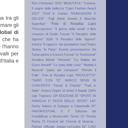
Run Christmas” 2022
“BEAUTIFUL”
“Canova.
Il segno della bellezza
“Capri Fashion Award
2017”
"Chef in Campo
“DIVAGAZIONI E
 tra gli
DELIZIE”
“Figli Mariti Amanti…Il Maschio
“Foto di Rosalba Lupo
Superfluo”
rmare gli
“Frecciarossa”
“Il giorno della verità” il libro
lobal di
romanzo di Guido Travan
"Il Paradiso delle
 e che ha
Signore" 2026
“Il Paradiso delle Signore”
mostra
"il ragazzo dai pantalaloni rosa"Teatro
e l'hanno
Sistina
“Io Party” Evento presentazione del
valli per
Tartarughino e il nuovo Format “Io Testimonial”
Annalisa Minetti
“l’Amante”
"La Ballata dei
l'Italia e
Gusci Infranti"
“Lo stato delle cose”
“Matilda il
Musical”
“piatto del campione"
“Renato il
Folle”. Foto di Rosalba Lupo
“RIGOLETTO”
“SARÒ CON TE” MARCO SENSI IN
CONCERTO
“Tennis & Friends”
"Tutti in
Sella"
<franco Oppini
10 Artisti X Natale
100%
Ugo Tognazzi
10ª EDIZIONE DI "SPORT IN
FAMIGLIA 1ª FESTA DELLO SPORT
140°
Derby Italiano di Galoppo a Capannelle
37°
FANTAFESTIVAL
5
7° Edizione del
Food&Book a Montecatini Terme
72° Premio
Roma
73 Festival del Cinema di Venezia -
Partner Ufficiale Jaeger-LeCoultre
82° CSIO