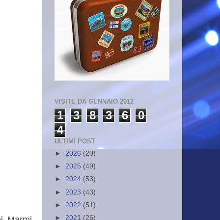
VISITE DA GENNAIO 2012
1
3
8
3
6
0
4
ULTIMI POST
►
2026
(20)
►
2025
(49)
►
2024
(53)
►
2023
(43)
►
2022
(51)
►
2021
(26)
ei Marmi