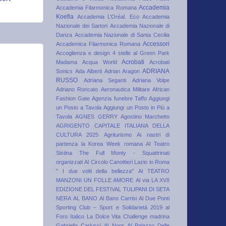
Accademia
Accademia Filarmonica Romana
Koefia
Accademia L’Oréal. Eco
Accademia
Nazionale dei Sartori
Accademia Nazionale di
Danza
Accademia Nazionale di Santa Cecilia
Accessori
Accademica Filarmonica Romana
Accoglienza e design 4 stelle al Green Park
Acrobati
Madama
Acqua World
Acrobati
ADRIANA
Sonics
Ada Alberti
Adrian Aragon
RUSSO
Adriana Seganti
Adriana Volpe
Adriano Roncato
Aeronautica Militare
African
Fashion Gate
Agenzia funebre Taffo
Aggiungi
un Posto a Tavola
Aggiungi un Posto in Più a
Tavola
AGNES GERRY
Agostino Marchetto
AGRIGENTO CAPITALE ITALIANA DELLA
CULTURA 2025
Agriturismo
Ai nastri di
partenza la Korea Week romana
Al Teatro
Sistina The Full Monty - Squattrinati
organizzati
Al Circolo Canottieri Lazio in Roma
" I due volti della bellezza"
Al TEATRO
MANZONI UN FOLLE AMORE
Al via LA XVII
EDIZIONE DEL FESTIVAL TULIPANI DI SETA
NERA
AL BANO
Al Bano Carrisi
Al Due Ponti
Sporting Club – Sport e Solidarietà 2019
al
Foro Italico La Dolce Vita Challenge madrina
Gabriella Carlucci
Al Noor
Al Palazzo Delle