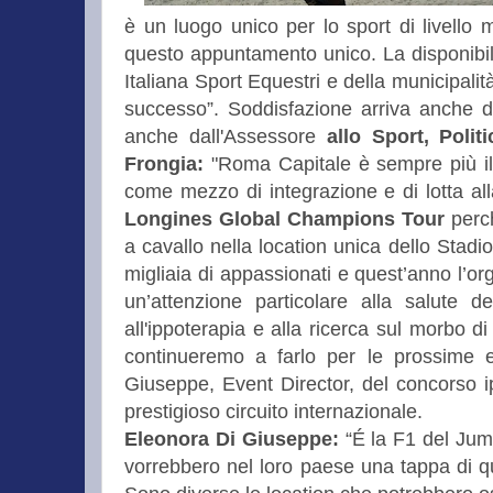
è un luogo unico per lo sport di livello 
questo appuntamento unico. La disponibili
Italiana Sport Equestri e della municipal
successo”. Soddisfazione arriva anche d
anche dall'Assessore
allo Sport, Poli
Frongia:
"Roma Capitale è sempre più il 
come mezzo di integrazione e di lotta al
Longines
Global Champions Tour
perch
a cavallo nella location unica dello Stad
migliaia di appassionati e quest’anno l’or
un’attenzione particolare alla salute d
all'ippoterapia e alla ricerca sul morbo d
continueremo a farlo per le prossime ed
Giuseppe, Event Director, del concorso i
prestigioso circuito internazionale.
Eleonora Di Giuseppe:
“É la F1 del Jump
vorrebbero nel loro paese una tappa di qu