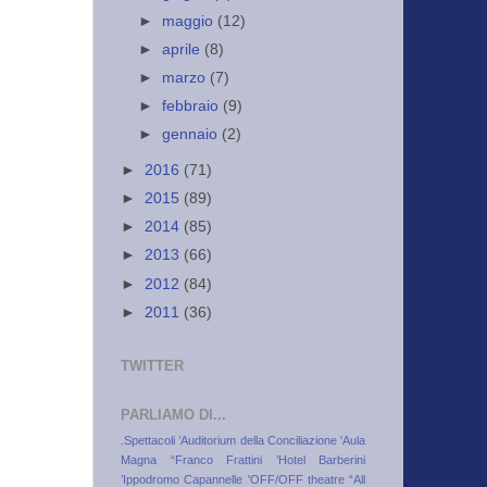
►
maggio
(12)
►
aprile
(8)
►
marzo
(7)
►
febbraio
(9)
►
gennaio
(2)
►
2016
(71)
►
2015
(89)
►
2014
(85)
►
2013
(66)
►
2012
(84)
►
2011
(36)
TWITTER
PARLIAMO DI...
.Spettacoli
’Auditorium della Conciliazione
'Aula
Magna “Franco Frattini
’Hotel Barberini
’Ippodromo Capannelle
'OFF/OFF theatre
“All