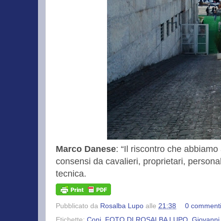
Marco Danese
: “Il riscontro che abbiamo 
consensi da cavalieri, proprietari, persona
tecnica.
Pubblicato da
Rosalba Lupo
alle
21:38
0 comment
Etichette:
Coni
,
FOTO DI ROSALBA LUPO
,
Giovanni