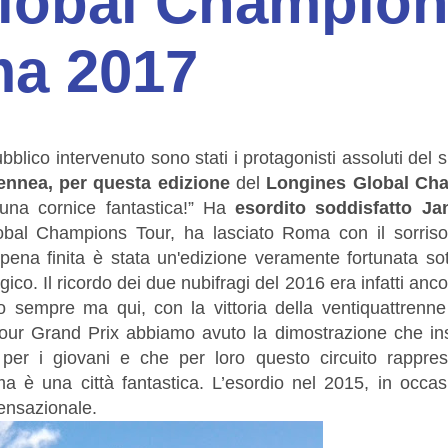
lobal Champio
ma 2017
bblico intervenuto sono stati i protagonisti assoluti del
ennea, per questa edizione
del
Longines Global Ch
 una cornice fantastica!” Ha
esordito soddisfatto Ja
bal Champions Tour, ha lasciato Roma con il sorriso 
pena finita è stata un'edizione veramente fortunata sott
gico. Il ricordo dei due nubifragi del 2016 era infatti anc
mo sempre ma qui, con la vittoria della ventiquattrenne
ur Grand Prix abbiamo avuto la dimostrazione che in
per i giovani e che per loro questo circuito rappre
a è una città fantastica. L’esordio nel 2015, in occas
sensazionale.