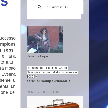
ns
 successo
ampions
n Tops,
e l’aria
Rosalba Lupo
o tutti i
ora molto
Rosalba Lupo iscritta all'Ordine
Nazionale dei giornalisti con tessera n.
 Evelina
108790
sieme ai
scrivi a: roslupo@tiscali.it
senta un
ione del
RENDEZVOUS VIAGGI