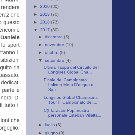
►
2020
(30)
 rendere
derazione
►
2019
(70)
no questo
►
2018
(73)
 encomio
▼
2017
(80)
 Daniele
►
dicembre
(5)
lo sport
►
novembre
(10)
’anno il
►
ottobre
(8)
ibizioni
▼
settembre
(4)
guito da
Ultima Tappa del Circuito del
Longines Global Cha...
 passato,
Finale del Campionato
dedicati
Italiano Moto D’acqua a
i parte e
San...
onora Di
Longines Global Champions
Tour Il ‘Campionato dei ...
tutto il
C(h)arácter Pop mostra
personale Esteban Villalta...
ioni che
►
luglio
(6)
rgoglio.
►
giugno
(9)