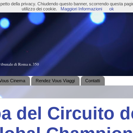
ispetto della privacy. Chiudendo questo banner, scorrendo questa pag
utilizzo dei cookie.
Maggiori Informazioni
ok
ribunale di Roma n. 350
Vous Cinema
Rendez Vous Viaggi
Contatti
a del Circuito d