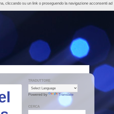
ina, cliccando su un link o proseguendo la navigazione acconsenti ad
TRADUTTORE
el
Powered by
Translate
CERCA