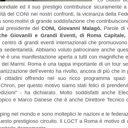
mondiale ed il suo prestigio contribuisce sicuramente a
tà del CONI nei nostri confronti, la vicinanza della Fe
ità sono motivi di grande soddisfazione che contribuisco
al presidente del
CONI, Giovanni Malagò.
Parole di
tiche Giovanili e Grandi Eventi, di Roma Capitale,
centro di grandi eventi internazionali che promuovono 
la sedentarietà. Abbiamo voluto patrocinare anche quest
é è una manifestazione aperta a tutti con magnifiche es
io dei Marmi. Roma è una tappa importante di un tour se
ganizzazione dell’evento ha rivolto, ancora di più che in
ei cittadini offrendo nel suo ricco programma spazi 
i Chron, per questo motivo siamo stati felici di prenderv
izioni" - ha dichiarato. Molto soddisfatti anche Ele
ppico e Marco Danese che è anche Direttore Tecnico di 
ing nel mondo e sono molteplici le nazioni e le federaz
esto prestigioso circuito. Il LGCT a Roma é motivo di o