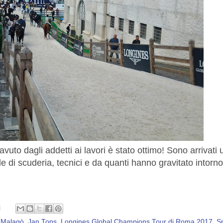
avuto dagli addetti ai lavori è stato ottimo! Sono arrivati
le di scuderia, tecnici e da quanti hanno gravitato intorno
i
 Malagò
,
Jan Tops
,
Longines Global Champions Tour di Roma 2017
,
S