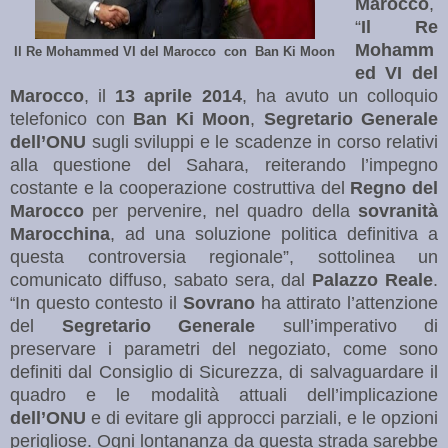
Marocco
,
“
Il Re
Mohamm
Il Re Mohammed VI del Marocco con Ban Ki Moon
ed VI del
Marocco
, il
13 aprile 2014
, ha avuto un colloquio
telefonico con
Ban Ki
Moon
,
Segretario
Generale
dell’ONU
sugli sviluppi e le scadenze in corso relativi
alla questione del Sahara, reiterando l’impegno
costante e la cooperazione costruttiva del
Regno del
Marocco
per pervenire, nel quadro della
sovranità
Marocchina
, ad una soluzione politica definitiva a
questa controversia regionale”, sottolinea un
comunicato diffuso, sabato sera, dal
Palazzo Reale
.
In questo contesto il
Sovrano
ha attirato l’attenzione
“
del
Segretario Generale
sull’imperativo di
preservare i parametri del negoziato, come sono
definiti dal Consiglio di Sicurezza, di salvaguardare il
quadro e le modalità attuali dell’implicazione
dell’ONU
e di evitare gli approcci parziali, e le opzioni
perigliose. Ogni lontananza da questa strada sarebbe