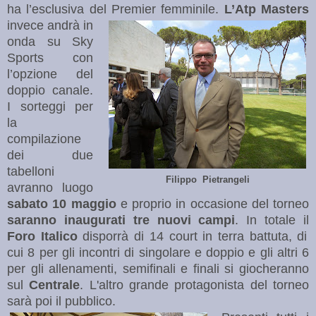
ha l’esclusiva del Premier femmin
ile.
L’Atp Masters
invece andrà in
onda su Sky
Sports con
l’opzione del
doppio canale.
I sorteggi per
la
compilazione
dei due
tabelloni
Filippo Pietrangeli
avranno luogo
sabato 10 maggio
e proprio in occasione del torneo
saranno inaugurati tre nuovi campi
. In totale il
Foro Italico
disporrà di 14 court in terra battuta, di
cui 8 per gli incontri di singolare e doppio e gli altri 6
per gli allenamenti, semifinali e finali si giocheranno
sul
Centrale
. L'altro grande protagonista del torneo
sarà poi il pubblico.