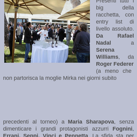
Presenti tutti i
big della
racchetta, con
entry list di
livello assoluto.
Da Rafael
Nadal
a
Serena
Williams
, da
Roger
Federer
(a meno che
non partorisca la moglie Mirka nei giorni subito
precedenti al torneo) a
Maria Sharapova
, senza
dimenticare i grandi protagonisti azzurri
Fognini
,
Errani, Seppi, Vinci e Pennetta
. La sfida sta per