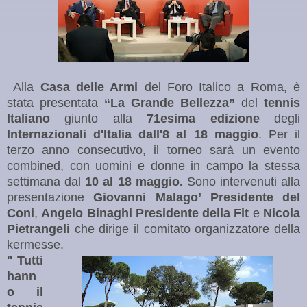
Alla
Casa delle Armi
del Foro Italico a Roma, è
stata presentata
“La Grande Bellezza”
del
tennis
Italiano
giunto alla
71esima edizione
degli
Internazionali d'Italia dall'8 al 18 maggio
. Per il
terzo anno consecutivo, il torneo sarà un evento
combined, con uomini e donne in campo la stessa
settimana dal
10 al 18
maggio.
Sono intervenuti alla
presentazione
Giovanni
Malago’
Presidente del
Coni
,
Angelo Binaghi
Presidente
della Fit
e
Nicola
Pietrangeli
che dirige il comitato organizzatore della
kermesse.
" Tutti
hann
o il