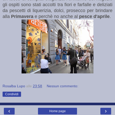
gli ospiti sono stati accolti tra fiori e farfalle e deliziati
da pescetti di liquerizia, dolci, prosecco per brindare
alla
Primavera
e perchè no anche al
pesce d'aprile
.
Rosalba Lupo
alle
23:58
Nessun commento:
Condividi
‹
›
Home page