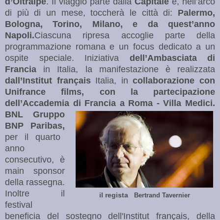
d’Oltralpe
. Il viaggio parte dalla
Capitale
e, nell’arco
di più di un mese, toccherà le città di:
Palermo,
Bologna, Torino, Milano, e da quest’anno
Napoli.
Ciascuna ripresa accoglie parte della
programmazione romana e un focus dedicato a un
ospite speciale. Iniziativa
dell’Ambasciata di
Francia
in Italia, la manifestazione è realizzata
dall’Institut français
Italia, in
collaborazione con
Unifrance films, con la partecipazione
dell’Accademia di Francia a Roma - Villa Medici.
BNL Gruppo
BNP Paribas,
per il quarto
anno
consecutivo, è
main sponsor
della rassegna.
Inoltre il
il regista
Bertrand Tavernier
festival
beneficia del sostegno dell'Institut français, della