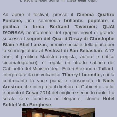
L 'elegante Hotel Sofitel in attesa degli ospiti
Ad aprire il festival, presso il
Cinema Quattro
Fontane,
una commedia
brillante, popolare e
politica a firma Bertrand Tavernier: QUAI
D’ORSAY,
adattamento del graphic novel di grande
successo:
I segreti del Quai d’Orsay di Christophe
Blain
e
Abel Lanzac
, premio speciale della giuria per
la sceneggiatura al
Festival di San Sebastián
. A 72
anni, il prolifico Maestro (regista, autore e critico
cinematografico), ci regala un ritratto satirico del
Gabinetto del Ministro degli Esteri Alexandre Taillard,
interpretato da un vulcanico
Thierry Lhermitte,
cui fa
controcanto la voce piana e consumata di
Niels
Arestrup
che interpreta il direttore di Gabinetto - a lui
è andato il
César
2014 del migliore secondo ruolo. La
serata si è conclusa nell'elegante, storico
Hotel
Sofitel Villa Borghese
.