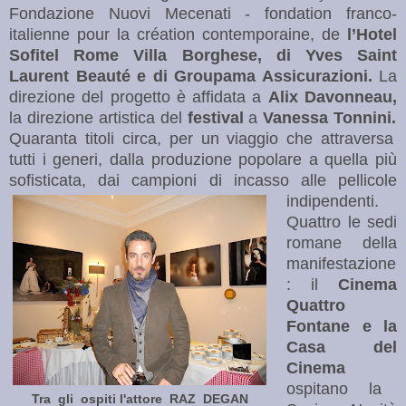
Fondazione Nuovi Mecenati - fondation franco-
italienne pour la création contemporaine, de
l’Hotel
Sofitel Rome Villa Borghese, di Yves Saint
Laurent Beauté e di Groupama Assicurazioni.
La
direzione del progetto è affidata a
Alix Davonneau,
la direzione artistica del
festival
a
Vanessa Tonnini.
Quaranta titoli circa, per un viaggio che attraversa
tutti i generi, dalla produzione popolare a quella più
sofisticata, dai campioni di incasso alle pellicole
indipendenti.
Quattro le sedi
romane della
manifestazione
: il
Cinema
Quattro
Fontane e la
Casa del
Cinema
ospitano la
Tra gli ospiti l'attore RAZ DEGAN