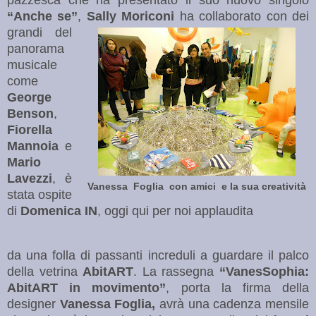
“Anche se”
,
Sally Moriconi
ha collaborato con dei
grandi del
panorama
musicale
come
George
Benson
,
Fiorella
Mannoia
e
Mario
Lavezzi
, è
Vanessa Foglia con amici e la sua creatività
stata ospite
di
Domenica IN
, oggi qui per noi applaudita
da una folla di passanti increduli a guardare il palco
della vetrina
AbitART
. La rassegna
“VanesSophia:
AbitART in movimento”
, porta la firma della
designer
Vanessa Foglia,
avrà una cadenza mensile