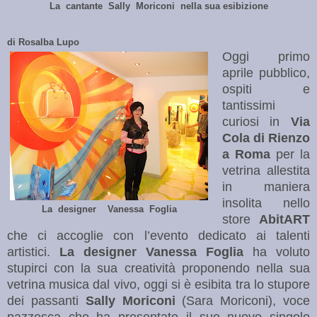
La cantante Sally Moriconi nella sua esibizione
di Rosalba Lupo
Oggi primo
aprile pubblico,
ospiti e
tantissimi
curiosi in
Via
Cola di Rienzo
a
Roma
per la
vetrina allestita
in maniera
insolita nello
La designer Vanessa Foglia
store
AbitART
che ci accoglie con l’evento dedicato ai talenti
artistici.
La designer Vanessa Foglia
ha voluto
stupirci con la sua creatività proponendo nella sua
vetrina musica dal vivo, oggi si è esibita tra lo stupore
dei passanti
Sally Moriconi
(Sara Moriconi), voce
pazzesca che ha presentato il suo nuovo singolo