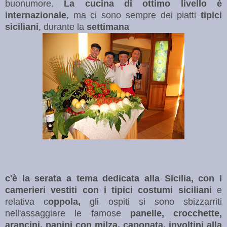
buonumore.
La cucina di ottimo livello è
internazionale
, ma ci sono sempre dei piatti
tipici
siciliani
, durante la
settimana
c'è la serata a tema dedicata alla Sicilia, con i
camerieri vestiti con i tipici costumi siciliani
e
relativa c
oppola,
gli ospiti si sono sbizzarriti
nell'assaggiare le famose
panelle, crocchette,
arancini, panini con milza, caponata, involtini alla