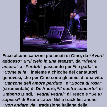
Ecco alcune canzoni più amati di Gino, da “
Averti
addosso
” a “
Il cielo in una stanza
”, da “
Vivere
ancora
” a “
Perduti
” passando per “
La gatta
” e
“
Come si fa
”, insieme a chicche dei cantautori
genovesi, che per Gino sono gli amici di una vita:
“
Canzone dell’amore perduto
” e “
Bocca di rosa
”
(strumentale) di De André, “
Il nostro concerto
” di
Umberto Bindi, “
Vedrai Vedrai
” di Tenco e “
Se tu
sapessi
” di Bruno Lauzi. Nella track list anche
“
Non andare via
” traduzione italiana della