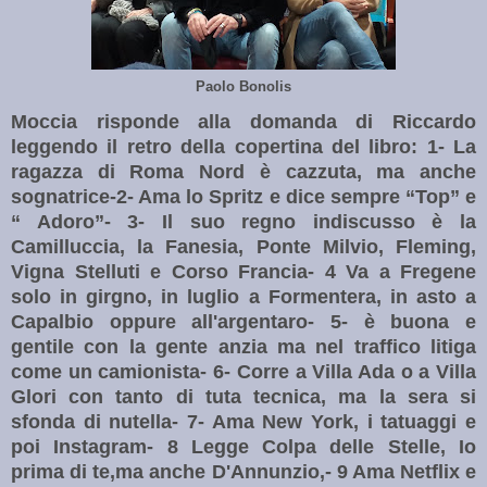
Paolo Bonolis
Moccia risponde alla domanda di Riccardo
leggendo il retro della copertina del libro: 1- La
ragazza di Roma Nord è cazzuta, ma anche
sognatrice-2- Ama lo Spritz e dice sempre “Top” e
“ Adoro”- 3- Il suo regno indiscusso è la
Camilluccia, la Fanesia, Ponte Milvio, Fleming,
Vigna Stelluti e Corso Francia- 4 Va a Fregene
solo in girgno, in luglio a Formentera, in asto a
Capalbio oppure all'argentaro- 5- è buona e
gentile con la gente anzia ma nel traffico litiga
come un camionista- 6- Corre a Villa Ada o a Villa
Glori con tanto di tuta tecnica, ma la sera si
sfonda di nutella- 7- Ama New York, i tatuaggi e
poi Instagram- 8 Legge Colpa delle Stelle, Io
prima di te,ma anche D'Annunzio,- 9 Ama Netflix e