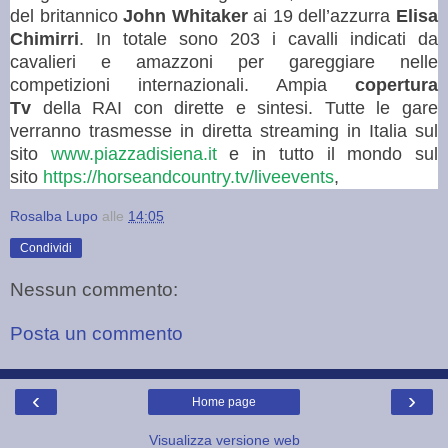
del britannico
John Whitaker
ai 19 dell’azzurra
Elisa
Chimirri
. In totale sono 203 i cavalli indicati da
cavalieri e amazzoni per gareggiare nelle
competizioni internazionali.
Ampia
copertura
Tv
della RAI con dirette e sintesi. Tutte le gare
verranno trasmesse in diretta streaming in Italia sul
sito
www.piazzadisiena.it
e in tutto il mondo sul
sito
https://horseandcountry.tv/liveevents
,
Rosalba Lupo
alle
14:05
Condividi
Nessun commento:
Posta un commento
‹
›
Home page
Visualizza versione web