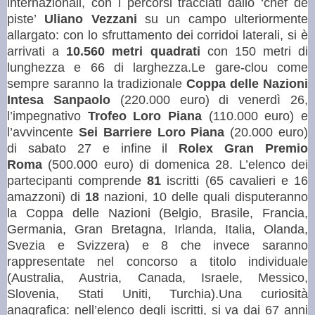
internazionali, con i percorsi tracciati dallo ‘chef de
piste’
Uliano Vezzani
su un campo ulteriormente
allargato: con lo sfruttamento dei corridoi laterali, si è
arrivati a
10.560 metri quadrati
con 150 metri di
lunghezza e 66 di larghezza.
Le gare-clou come
sempre saranno la tradizionale
Coppa delle Nazioni
Intesa Sanpaolo
(220.000 euro) di venerdì 26,
l’impegnativo
Trofeo Loro Piana
(110.000 euro) e
l’avvincente
Sei Barriere Loro Piana
(20.000 euro)
di sabato 27 e infine il
Rolex Gran Premio
Roma
(500.000 euro) di domenica 28.
L’elenco dei
partecipanti comprende
81
iscritti (65 cavalieri e 16
amazzoni) di
18
nazioni, 10 delle quali disputeranno
la Coppa delle Nazioni (Belgio, Brasile, Francia,
Germania, Gran Bretagna, Irlanda, Italia, Olanda,
Svezia e Svizzera) e 8 che invece saranno
rappresentate nel concorso a titolo individuale
(Australia, Austria, Canada, Israele, Messico,
Slovenia, Stati Uniti, Turchia).
Una curiosità
anagrafica: nell’elenco degli iscritti, si va dai 67 anni