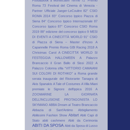
Food&Book a Montecatini Terme
72° Premio
Roma
73 Festival del Cinema di Venezia -
Partner Ufficiale Jaeger-LeCoultre
82° CSIO
ROMA 2014
83° Concorso Ippico Piazza di
Siena
84° Concorso Ippico Internazionale
87
Concorso Ippico
87° Concorso CSIO Roma
2019
88° edizione del concorso ippico
9 MESI
DI EVENTI A CINECITTÀ WORLD
91° CSIO
di Piazza di Siena – Master d’Inzeo
A
Capannelle Premio Roma GBI Racing 2018
A
Christmas Carol
A CINECITTA’ WORLD SI
FESTEGGIA HALLOWEEN
A Palazzo
Brancaccio il Gran Ballo di Sissi 2022
A
Palazzo Colonna sfila “VITTORIO CAMAIANI
SUI COLORI DI ROTHKO”
a Roma grande
serata inaugurale del Ristorante Tanagra di
Akis Spanakis
A Tale of Costumes
A Villa Miani
premiate le Signore dell'ippica 2016
A
ZOOMARINE LA GIORNATA
DELL’INCLUSIONE PROTAGONISTA LO
SKYMANO
ABBA Dream al Teatro Brancaccio
Abbazia di Sant'Antimo
Abbigliamento
Abitart
Abilissimi Fashion Show
Abiti Capi di
Stato
abiti cashmere
Abiti da Cerimonia
ABITI DA SPOSA
Abiti da Sposa di Lusso