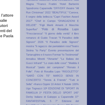
Magna “Franco Frattini
’Hotel Barberini
’Ippodromo Capannelle
'OFF/OFF theatre
“All
Run Christmas” 2022
“BEAUTIFUL”
“Canova.
l’attore
Il segno della bellezza
“Capri Fashion Award
alie
2017”
"Chef in Campo
“DIVAGAZIONI E
DELIZIE”
“Figli Mariti Amanti…Il Maschio
utori
“Foto di Rosalba Lupo
Superfluo”
nti del
“Frecciarossa”
“Il giorno della verità” il libro
 e Paola
romanzo di Guido Travan
"Il Paradiso delle
Signore" 2026
“Il Paradiso delle Signore”
mostra
"il ragazzo dai pantalaloni rosa"Teatro
Sistina
“Io Party” Evento presentazione del
Tartarughino e il nuovo Format “Io Testimonial”
Annalisa Minetti
“l’Amante”
"La Ballata dei
Gusci Infranti"
“Lo stato delle cose”
“Matilda il
Musical”
“piatto del campione"
“Renato il
Folle”. Foto di Rosalba Lupo
“RIGOLETTO”
“SARÒ CON TE” MARCO SENSI IN
CONCERTO
“Tennis & Friends”
"Tutti in
Sella"
<franco Oppini
10 Artisti X Natale
100%
Ugo Tognazzi
10ª EDIZIONE DI "SPORT IN
FAMIGLIA 1ª FESTA DELLO SPORT
140°
Derby Italiano di Galoppo a Capannelle
37°
FANTAFESTIVAL
5
7° Edizione del