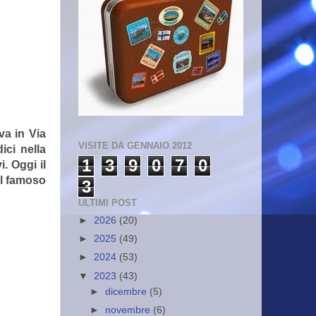
va in Via
VISITE DA GENNAIO 2012
ici nella
1
3
9
0
7
0
i. Oggi il
el famoso
3
ULTIMI POST
►
2026
(20)
►
2025
(49)
►
2024
(53)
▼
2023
(43)
►
dicembre
(5)
►
novembre
(6)