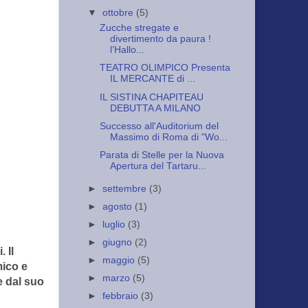
▼
ottobre
(5)
Zucche stregate e
divertimento da paura !
l’Hallo...
TEATRO OLIMPICO Presenta
IL MERCANTE di ...
IL SISTINA CHAPITEAU
DEBUTTA A MILANO
Successo all'Auditorium del
Massimo di Roma di "Wo...
Parata di Stelle per la Nuova
Apertura del Tartaru...
►
settembre
(3)
►
agosto
(1)
►
luglio
(3)
►
giugno
(2)
 Il
►
maggio
(5)
mico e
►
marzo
(5)
e dal suo
►
febbraio
(3)