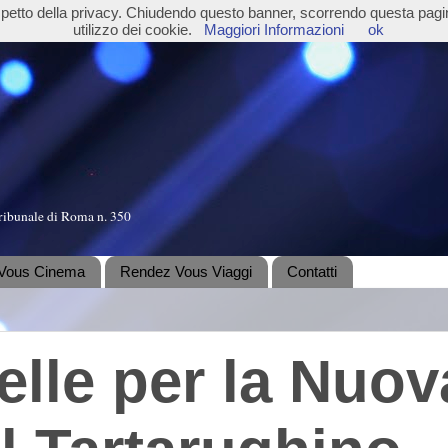
ispetto della privacy. Chiudendo questo banner, scorrendo questa pag
utilizzo dei cookie.
Maggiori Informazioni
ok
ribunale di Roma n. 350
Vous Cinema
Rendez Vous Viaggi
Contatti
elle per la Nuov