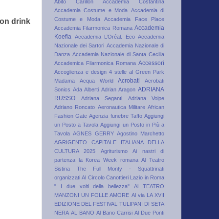
Abito Carillon
Accademia Costantina
Accademia Costume e Moda
Accademia di
Costume e Moda
Accademia Face Place
con drink
Accademia
Accademia Filarmonica Romana
Koefia
Accademia L’Oréal. Eco
Accademia
Nazionale dei Sartori
Accademia Nazionale di
Danza
Accademia Nazionale di Santa Cecilia
Accessori
Accademica Filarmonica Romana
Accoglienza e design 4 stelle al Green Park
Acrobati
Madama
Acqua World
Acrobati
ADRIANA
Sonics
Ada Alberti
Adrian Aragon
RUSSO
Adriana Seganti
Adriana Volpe
Adriano Roncato
Aeronautica Militare
African
Fashion Gate
Agenzia funebre Taffo
Aggiungi
un Posto a Tavola
Aggiungi un Posto in Più a
Tavola
AGNES GERRY
Agostino Marchetto
AGRIGENTO CAPITALE ITALIANA DELLA
CULTURA 2025
Agriturismo
Ai nastri di
partenza la Korea Week romana
Al Teatro
Sistina The Full Monty - Squattrinati
organizzati
Al Circolo Canottieri Lazio in Roma
" I due volti della bellezza"
Al TEATRO
MANZONI UN FOLLE AMORE
Al via LA XVII
EDIZIONE DEL FESTIVAL TULIPANI DI SETA
NERA
AL BANO
Al Bano Carrisi
Al Due Ponti