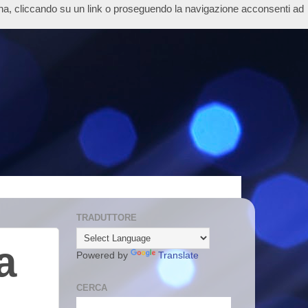
ina, cliccando su un link o proseguendo la navigazione acconsenti ad
TRADUTTORE
a
Powered by
Translate
CERCA