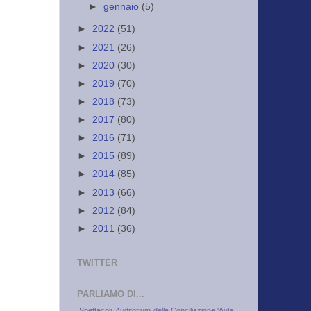
►
gennaio
(5)
►
2022
(51)
►
2021
(26)
►
2020
(30)
►
2019
(70)
►
2018
(73)
►
2017
(80)
►
2016
(71)
►
2015
(89)
►
2014
(85)
►
2013
(66)
►
2012
(84)
►
2011
(36)
TWITTER
PARLIAMO DI...
.Spettacoli
’Auditorium della Conciliazione
'Aula