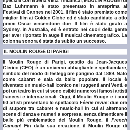
speciale con Buena Vista Theatrical, MOULIN ROUGE! di
Baz Luhrmann è stato presentato in anteprima al
Festival di Cannes nel 2001. Il film è stato premiato come
miglior film ai Golden Globe ed è stato candidato a otto
premi Oscar vincendone due. Il film è stato girato a
Sydney, in Australia, ed è entrato nei cuori della gente
per aver riportato in auge il musical cinematografico. La
colonna sonora è stata da subito un successo.
IL MOULIN ROUGE DI PARIGI
Il Moulin Rouge di Parigi, gestito da Jean-Jacques
Clerico (CEO), è un universo abbagliante e spettacolare,
simbolo del modo di festeggiare parigino dal 1889. Nato
come cabaret e sala da ballo popolare, il locale è
diventato un music-hall iconico nei ruggenti anni Venti, e
poi un teatro in cui si sono esibiti numerosi famosi artisti
francesi e internazionali. Oggi, il Moulin Rouge e i suoi
60 artisti presentano lo spettacolo
Féerie revue
: due ore
di stupore tra cabaret e music-hall in cui si alternano
scene di danza e numeri a sorpresa, senza dimenticare il
ballo più emblematico del Moulin Rouge, il
French
Cancan
! Fin dalla sua creazione, il Moulin Rouge di