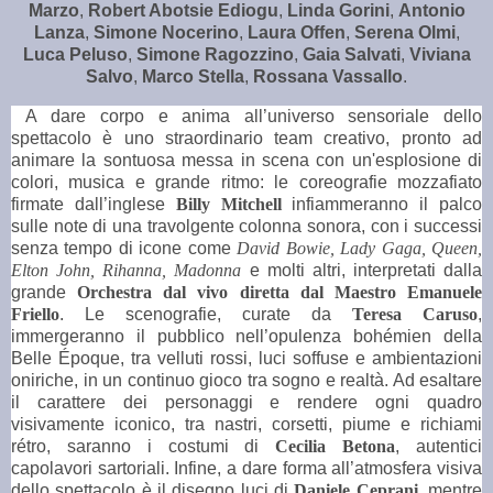
Marzo
,
Robert Abotsie Ediogu
,
Linda Gorini
,
Antonio
Lanza
,
Simone Nocerino
,
Laura Offen
,
Serena Olmi
,
Luca Peluso
,
Simone Ragozzino
,
Gaia Salvati
,
Viviana
Salvo
,
Marco Stella
,
Rossana Vassallo
.
A
dare corpo e anima all’universo sensoriale dello
spettacolo è uno straordinario team creativo, pronto ad
animare la sontuosa messa in scena con un'esplosione di
colori, musica e grande ritmo: le coreografie mozzafiato
firmate dall’inglese
Billy Mitchell
infiammeranno il palco
sulle note di una travolgente colonna sonora, con i successi
senza tempo di icone come
David Bowie, Lady Gaga, Queen,
Elton John, Rihanna, Madonna
e molti altri, interpretati dalla
grande
Orchestra dal vivo
diretta dal Maestro Emanuele
Friello
. Le scenografie, curate da
Teresa Caruso
,
immergeranno il pubblico nell’opulenza bohémien della
Belle Époque, tra velluti rossi, luci soffuse e ambientazioni
oniriche, in un continuo gioco tra sogno e realtà. Ad esaltare
il carattere dei personaggi e rendere ogni quadro
visivamente iconico, tra nastri, corsetti, piume e richiami
rétro, saranno i costumi di
Cecilia Betona
, autentici
capolavori sartoriali. Infine, a dare forma all’atmosfera visiva
dello spettacolo è il disegno luci di
Daniele Ceprani
, mentre