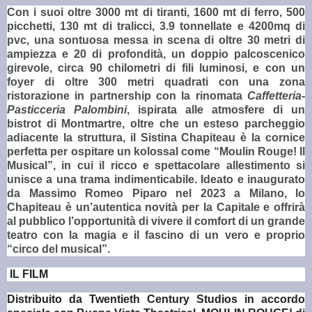
Con i suoi oltre 3000 mt di tiranti, 1600 mt di ferro, 500
picchetti, 130 mt di tralicci, 3.9 tonnellate e 4200mq di
pvc, una sontuosa messa in scena di oltre 30 metri di
ampiezza e 20 di profondità, un doppio palcoscenico
girevole, circa 90 chilometri di fili luminosi, e con un
foyer di oltre 300 metri quadrati
con una zona
ristorazione in partnership con la rinomata
Caffetteria-
Pasticceria Palombini
, ispirata alle atmosfere di un
bistrot di Montmartre, oltre che un esteso parcheggio
adiacente la struttura, il Sistina Chapiteau è la cornice
perfetta per ospitare un kolossal come “Moulin Rouge! Il
Musical”, in cui il ricco e spettacolare allestimento si
unisce a una trama indimenticabile. Ideato e inaugurato
da Massimo Romeo Piparo nel 2023 a Milano, lo
Chapiteau è un’autentica novità per la Capitale e offrirà
al pubblico l’opportunità di vivere il comfort di un grande
teatro con la magia e il fascino di un vero e proprio
“circo del musical”.
IL FILM
Distribuito da Twentieth Century Studios in accordo