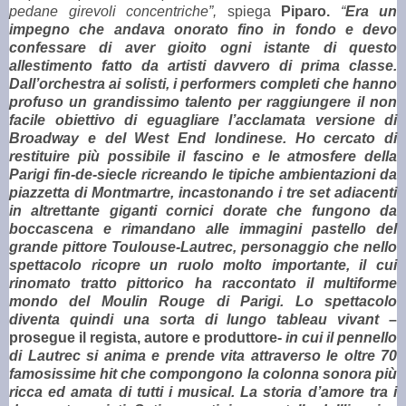
pedane girevoli concentriche”,
spiega
Piparo.
“
Era un
impegno che andava onorato fino in fondo e devo
confessare di aver gioito ogni istante di questo
allestimento fatto da artisti davvero di prima classe.
Dall’orchestra ai solisti, i performers completi che hanno
profuso un grandissimo talento per raggiungere il non
facile obiettivo di eguagliare l’acclamata versione di
Broadway e del West End londinese. Ho cercato di
restituire più possibile il fascino e le atmosfere della
Parigi fin-de-siecle ricreando le tipiche ambientazioni da
piazzetta di Montmartre, incastonando i tre set adiacenti
in altrettante giganti cornici dorate che fungono da
boccascena e rimandano alle immagini pastello del
grande pittore Toulouse-Lautrec, personaggio che nello
spettacolo ricopre un ruolo molto importante, il cui
rinomato tratto pittorico ha raccontato il multiforme
mondo del Moulin Rouge di Parigi. Lo spettacolo
diventa quindi una sorta di lungo tableau vivant
–
prosegue il regista, autore e produttore-
in cui il pennello
di Lautrec si anima e prende vita attraverso le oltre 70
famosissime hit che compongono la colonna sonora più
ricca ed amata di tutti i musical. La storia d’amore tra i