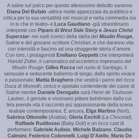
A salire sul palco per questo attesissimo debutto saranno
Diana Del Bufalo -
attrice molto apprezzata da pubblico e
critica per la sua versatilità nel musical e nella commedia sia
in tv che in teatro
-
e
Luca Gaudiano
-già straordinario
interprete con
Piparo di
West Side Story
e
Jesus Christ
Superstar
-
nei ruoli iconici della stella del
Moulin Rouge
,
Satine
e del giovane scrittore
Christian,
e che daranno vita
con intensità e fascino ad una struggente storia d’amore.
Con loro, i protagonisti
Emiliano Geppetti
che interpreterà
Harold Zidler
, il carismatico ed eccentrico impresario del
Moulin Rouge
;
Gilles Rocca
nel ruolo di
Santiago
, il
sensuale e seducente ballerino di tango, dallo spirito vivace
e passionale;
Mattia Braghero
che vestirà i panni del ricco
Duca di Monroth
, cinico e spietato contendente del cuore di
Satine
mentre
Daniele Derogatis
sarà
Henri de Toulouse-
Lautrec
, il geniale e visionario pittore bohémien dalla cui
tela prende vita il racconto più appassionante della scena
teatrale contemporanea. E ancora,
Elga Martino
(Ninì),
Sabrina Ottonello
(
Arabia
),
Gloria Enchill
(
La Chocolat
),
Raffaele Rudilosso
(
Baby Doll
) e un ricco cast di
performers:
Gabriele Aulisio
,
Michele Balzano
,
Claudia
Calesini
,
Federico Colonnelli
,
Luigi D’Aiello
,
Mario De