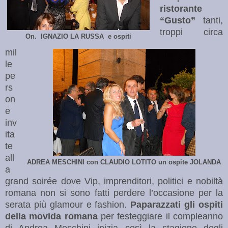
ristorante
“Gusto”
tanti,
troppi circa
On. IGNAZIO LA RUSSA e ospiti
mil
le
pe
rs
on
e
inv
ita
te
all
ADREA MESCHINI con CLAUDIO LOTITO un ospite JOLANDA
a
grand soirée dove Vip, imprenditori, politici e nobiltà
romana non si sono fatti perdere l’occasione per la
serata più glamour e fashion.
Paparazzati gli ospiti
della movida romana
per festeggiare il compleanno
di Andrea Meschini inizia così la stagione degli