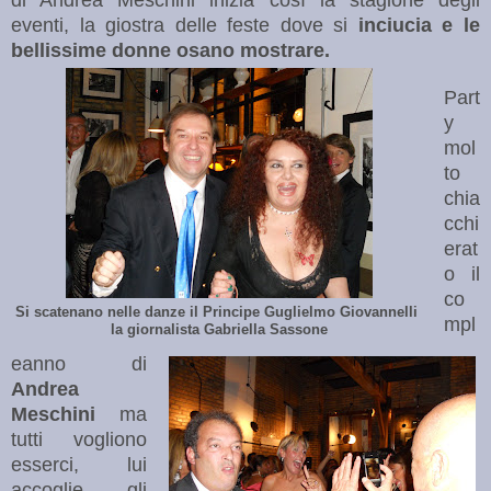
eventi, la giostra delle feste dove si
inciucia e le
bellissime donne osano mostrare.
Part
y
mol
to
chia
cchi
erat
o il
co
Si scatenano nelle danze il Principe Guglielmo Giovannelli
mpl
la giornalista Gabriella Sassone
eanno di
Andrea
Meschini
ma
tutti vogliono
esserci, lui
accoglie gli