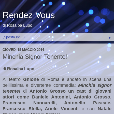
Rendez Vous
di Rosalba Lupo
▼
GIOVEDÌ 15 MAGGIO 2014
Minchia Signor Tenente!
di Rosalba Lupo
Al teatro
Ghione
di Roma è andato in scena una
belllissima e divertente commedia:
Minchia signor
tenente!
di
Antonio Grosso un cast di giovani
attori come
Daniele Antonini, Antonio Grosso,
Francesco Nannarelli, Antonello Pascale,
Francesco Stella, Ariele Vincenti
e con
Natale