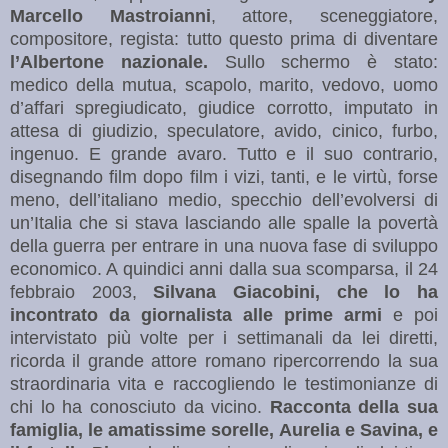
Marcello Mastroianni
, attore, sceneggiatore,
compositore, regista: tutto questo prima di diventare
l’Albertone
nazionale.
Sullo schermo è stato:
medico della mutua, scapolo, marito, vedovo, uomo
d’affari spregiudicato, giudice corrotto, imputato in
attesa di giudizio, speculatore, avido, cinico, furbo,
ingenuo. E grande avaro. Tutto e il suo contrario,
disegnando film dopo film i vizi, tanti, e le virtù, forse
meno, dell’italiano medio, specchio dell’evolversi di
un’Italia che si stava lasciando alle spalle la povertà
della guerra per entrare in una nuova fase di sviluppo
economico. A quindici anni dalla sua scomparsa, il 24
febbraio 2003,
Silvana Giacobini, che lo ha
incontrato da giornalista alle prime armi
e poi
intervistato più volte per i settimanali da lei diretti,
ricorda il grande attore romano ripercorrendo la sua
straordinaria vita e raccogliendo le testimonianze di
chi lo ha conosciuto da vicino.
Racconta della sua
famiglia, le amatissime sorelle, Aurelia e Savina, e