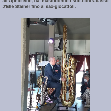
all’Ophicleide, dal mastodontico sub-contrabasso
J'Elle Stainer fino ai sax-giocattoli.