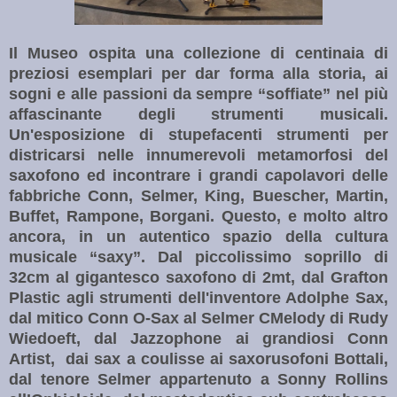
Il Museo
ospita una collezione di centinaia di
preziosi esemplari per dar forma alla storia, ai
sogni e alle passioni da sempre “soffiate” nel più
affascinante degli strumenti musicali.
Un'esposizione di stupefacenti strumenti per
districarsi nelle innumerevoli metamorfosi del
saxofono ed incontrare i grandi capolavori delle
fabbriche Conn, Selmer, King, Buescher, Martin,
Buffet, Rampone, Borgani. Questo, e molto altro
ancora, in un autentico spazio della cultura
musicale “saxy”. Dal piccolissimo soprillo di
32cm al gigantesco saxofono di 2mt, dal Grafton
Plastic agli strumenti dell'inventore Adolphe Sax,
dal mitico Conn O-Sax al Selmer CMelody di Rudy
Wiedoeft, dal Jazzophone ai grandiosi Conn
Artist,
dai sax a coulisse ai saxorusofoni Bottali,
dal tenore Selmer appartenuto a Sonny Rollins