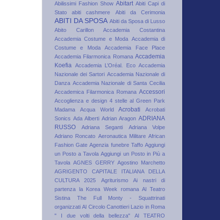
Abitart
Abilissimi Fashion Show
Abiti Capi di
Stato
abiti cashmere
Abiti da Cerimonia
ABITI DA SPOSA
Abiti da Sposa di Lusso
Abito Carillon
Accademia Costantina
Accademia Costume e Moda
Accademia di
Costume e Moda
Accademia Face Place
Accademia
Accademia Filarmonica Romana
Koefia
Accademia L’Oréal. Eco
Accademia
Nazionale dei Sartori
Accademia Nazionale di
Danza
Accademia Nazionale di Santa Cecilia
Accessori
Accademica Filarmonica Romana
Accoglienza e design 4 stelle al Green Park
Acrobati
Madama
Acqua World
Acrobati
ADRIANA
Sonics
Ada Alberti
Adrian Aragon
RUSSO
Adriana Seganti
Adriana Volpe
Adriano Roncato
Aeronautica Militare
African
Fashion Gate
Agenzia funebre Taffo
Aggiungi
un Posto a Tavola
Aggiungi un Posto in Più a
Tavola
AGNES GERRY
Agostino Marchetto
AGRIGENTO CAPITALE ITALIANA DELLA
CULTURA 2025
Agriturismo
Ai nastri di
partenza la Korea Week romana
Al Teatro
Sistina The Full Monty - Squattrinati
organizzati
Al Circolo Canottieri Lazio in Roma
" I due volti della bellezza"
Al TEATRO