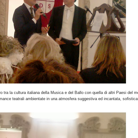
tro tra la cultura italiana della Musica e del Ballo con quella di altri Paesi del 
mance teatrali ambientate in una atmosfera suggestiva ed incantata, sofistica