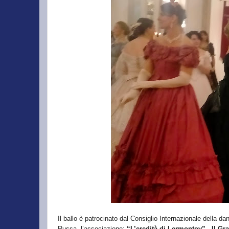
Il ballo è patrocinato dal Consiglio Internazionale della 
Russa, l’associazione:
“L’eredità di Lermontov”.
Il Gr