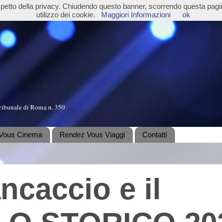
ispetto della privacy. Chiudendo questo banner, scorrendo questa pag
utilizzo dei cookie.
Maggiori Informazioni
ok
ribunale di Roma n. 350
Vous Cinema
Rendez Vous Viaggi
Contatti
ncaccio e il