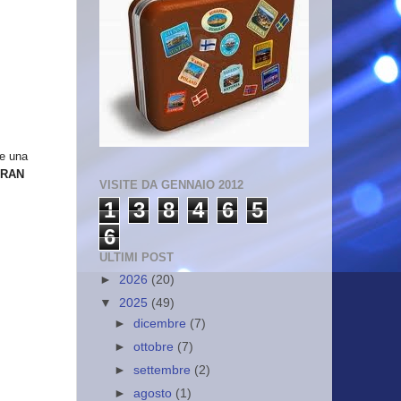
re una
RAN
VISITE DA GENNAIO 2012
1
3
8
4
6
5
6
ULTIMI POST
►
2026
(20)
▼
2025
(49)
►
dicembre
(7)
►
ottobre
(7)
►
settembre
(2)
►
agosto
(1)