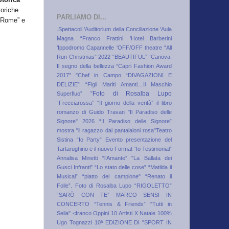
toriche
PARLIAMO DI...
 Rome” e
.Spettacoli
’Auditorium della Conciliazione
'Aula
Magna “Franco Frattini
’Hotel Barberini
’Ippodromo Capannelle
'OFF/OFF theatre
“All
Run Christmas” 2022
“BEAUTIFUL”
“Canova.
Il segno della bellezza
“Capri Fashion Award
2017”
"Chef in Campo
“DIVAGAZIONI E
DELIZIE”
“Figli Mariti Amanti…Il Maschio
“Foto di Rosalba Lupo
Superfluo”
“Frecciarossa”
“Il giorno della verità” il libro
romanzo di Guido Travan
"Il Paradiso delle
Signore" 2026
“Il Paradiso delle Signore”
mostra
"il ragazzo dai pantalaloni rosa"Teatro
Sistina
“Io Party” Evento presentazione del
Tartarughino e il nuovo Format “Io Testimonial”
Annalisa Minetti
“l’Amante”
"La Ballata dei
Gusci Infranti"
“Lo stato delle cose”
“Matilda il
Musical”
“piatto del campione"
“Renato il
Folle”. Foto di Rosalba Lupo
“RIGOLETTO”
“SARÒ CON TE” MARCO SENSI IN
CONCERTO
“Tennis & Friends”
"Tutti in
Sella"
<franco Oppini
10 Artisti X Natale
100%
Ugo Tognazzi
10ª EDIZIONE DI "SPORT IN