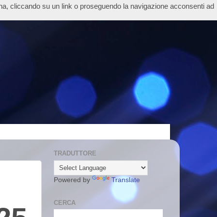
ina, cliccando su un link o proseguendo la navigazione acconsenti ad
TRADUTTORE
Powered by
Translate
CERCA