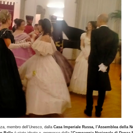
danza, membro dell’Unesco, dalla
Casa Imperiale Russa, l’Assemblea della N
an Ballo
è stato ideato e promosso dalla
“Compagnia Nazionale di Danza S