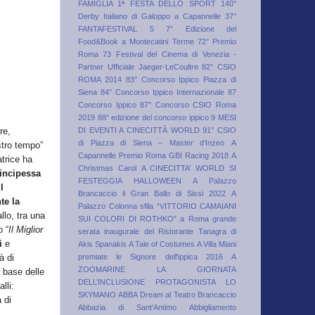
FAMIGLIA 1ª FESTA DELLO SPORT
140°
Derby Italiano di Galoppo a Capannelle
37°
FANTAFESTIVAL
5
7° Edizione del
Food&Book a Montecatini Terme
72° Premio
Roma
73 Festival del Cinema di Venezia -
Partner Ufficiale Jaeger-LeCoultre
82° CSIO
ROMA 2014
83° Concorso Ippico Piazza di
Siena
84° Concorso Ippico Internazionale
87
Concorso Ippico
87° Concorso CSIO Roma
2019
88° edizione del concorso ippico
9 MESI
re,
DI EVENTI A CINECITTÀ WORLD
91° CSIO
di Piazza di Siena – Master d’Inzeo
A
stro tempo”
Capannelle Premio Roma GBI Racing 2018
A
trice ha
Christmas Carol
A CINECITTA’ WORLD SI
incipessa
FESTEGGIA HALLOWEEN
A Palazzo
l
Brancaccio il Gran Ballo di Sissi 2022
A
te la
Palazzo Colonna sfila “VITTORIO CAMAIANI
llo, tra una
SUI COLORI DI ROTHKO”
a Roma grande
o “
Il Miglior
serata inaugurale del Ristorante Tanagra di
i
e
Akis Spanakis
A Tale of Costumes
A Villa Miani
à di
premiate le Signore dell'ippica 2016
A
ZOOMARINE LA GIORNATA
 base delle
DELL’INCLUSIONE PROTAGONISTA LO
lli:
SKYMANO
ABBA Dream al Teatro Brancaccio
 di
Abbazia di Sant'Antimo
Abbigliamento