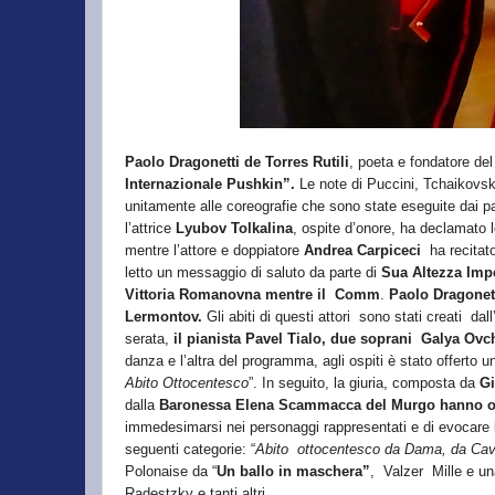
Paolo Dragonetti
de Torres Rutili
, poeta e fondatore del
Internazionale Pushkin”.
Le note di Puccini, Tchaikovsky
unitamente alle coreografie che sono state eseguite dai part
l’attrice
Lyubov Tolkalina
, ospite d’onore, ha declamato 
mentre l’attore e doppiatore
Andrea Carpiceci
ha recitato
letto un messaggio di saluto da parte di
Sua Altezza Imp
Vittoria Romanovna mentre il Comm
.
Paolo Dragonetti
Lermontov.
Gli abiti di questi attori sono stati creati dall
serata,
il pianista Pavel Tialo, due soprani Galya O
danza e l’altra del programma, agli ospiti è stato offerto un
Abito Ottocentesco
”. In seguito, la giuria, composta da
Gi
dalla
Baronessa Elena Scammacca del Murgo hanno os
immedesimarsi nei personaggi rappresentati e di evocare l
seguenti categorie: “
Abito ottocentesco da Dama, da Cav
Polonaise da “
Un ballo in maschera”
, Valzer
Mille e u
Radestzky e tanti altri.