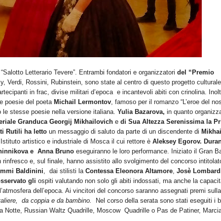
 “Salotto Letterario Tevere”. Entrambi fondatori e organizzatori
del “Premio
, Verdi, Rossini, Rubinstein, sono state al centro di questo progetto culturale
ecipanti in frac, divise militari d’epoca e incantevoli abiti con crinolina. Inolt
le poesie del poeta
Michail Lermontov
, famoso per il romanzo “L’eroe del no
 le stesse poesie nella versione italiana.
Yulia Bazarova,
in quanto organizza
eriale Granduca
Georgij Mikhailovich
e
di Sua Altezza Serenissima la Pr
 Rutili ha letto
un messaggio di saluto da parte di un discendente di
Mikhai
’Istituto artistico e industriale di Mosca il cui rettore è
Aleksey Egorov. Duran
vchinnikova e Anna Bruno
eseguiranno le loro performance. Iniziato il Gran Ba
 rinfresco e, sul finale, hanno assistito allo svolgimento del concorso intitolat
mmi Baldinini
, dai stilisti la
Contessa Eleonora Altamore
,
Josè Lombard
servato gli
ospiti valutando non solo gli abiti indossati, ma anche la capacit
’atmosfera dell’epoca. Ai vincitori del concorso saranno assegnati premi sulla
aliere, da coppia e da bambino.
Nel corso della serata sono stati eseguiti i ba
na Notte, Russian Waltz Quadrille, Moscow
Quadrille o Pas de Patiner, Marcia