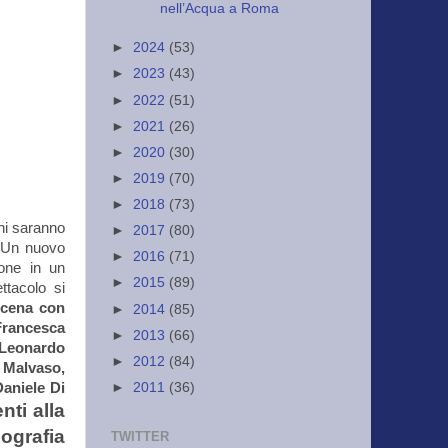
nell’Acqua a Roma
►
2024
(53)
►
2023
(43)
►
2022
(51)
►
2021
(26)
►
2020
(30)
►
2019
(70)
►
2018
(73)
ghi saranno
►
2017
(80)
Un nuovo
►
2016
(71)
ione in un
►
2015
(89)
ttacolo si
scena con
►
2014
(85)
Francesca
►
2013
(66)
 Leonardo
►
2012
(84)
 Malvaso,
►
2011
(36)
Daniele Di
nti alla
ografia
TWITTER