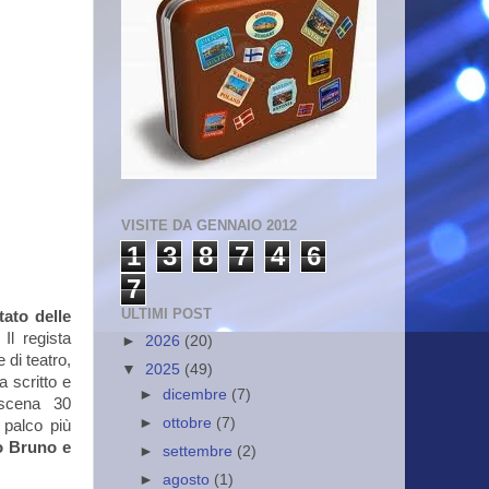
VISITE DA GENNAIO 2012
1
3
8
7
4
6
7
ULTIMI POST
tato delle
Il regista
►
2026
(20)
di teatro,
▼
2025
(49)
a scritto e
►
dicembre
(7)
 scena
30
►
ottobre
(7)
 palco più
o Bruno e
►
settembre
(2)
►
agosto
(1)