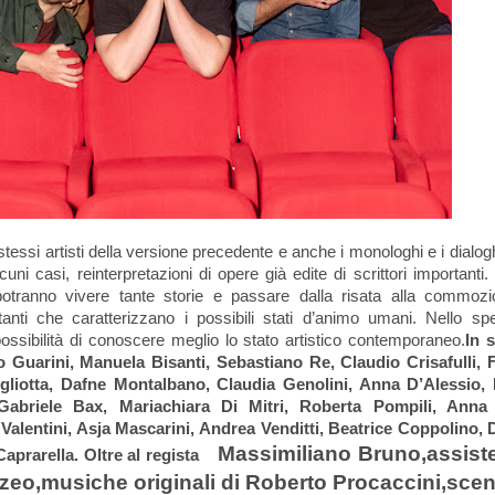
stessi artisti della versione precedente e anche i monologhi e i dialo
uni casi, reinterpretazioni di opere già edite di scrittori importanti.
 potranno vivere tante storie e passare dalla risata alla commoz
anti che caratterizzano i possibili stati d’animo umani. Nello spe
possibilità di conoscere meglio lo stato artistico contemporaneo.
In 
 Guarini, Manuela Bisanti, Sebastiano Re, Claudio Crisafulli, 
ugliotta, Dafne Montalbano, Claudia Genolini, Anna D’Alessio,
abriele Bax, Mariachiara Di Mitri, Roberta Pompili, Anna
alentini, Asja Mascarini, Andrea Venditti, Beatrice Coppolino, 
Massimiliano Bruno,
assiste
prarella. Oltre al regista
zeo,musiche originali di Roberto Procaccini,scen