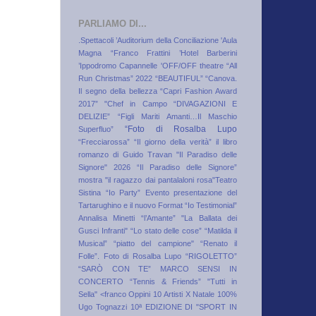
PARLIAMO DI...
.Spettacoli
’Auditorium della Conciliazione
'Aula
Magna “Franco Frattini
’Hotel Barberini
’Ippodromo Capannelle
'OFF/OFF theatre
“All
Run Christmas” 2022
“BEAUTIFUL”
“Canova.
Il segno della bellezza
“Capri Fashion Award
2017”
"Chef in Campo
“DIVAGAZIONI E
DELIZIE”
“Figli Mariti Amanti…Il Maschio
“Foto di Rosalba Lupo
Superfluo”
“Frecciarossa”
“Il giorno della verità” il libro
romanzo di Guido Travan
"Il Paradiso delle
Signore" 2026
“Il Paradiso delle Signore”
mostra
"il ragazzo dai pantalaloni rosa"Teatro
Sistina
“Io Party” Evento presentazione del
Tartarughino e il nuovo Format “Io Testimonial”
Annalisa Minetti
“l’Amante”
"La Ballata dei
Gusci Infranti"
“Lo stato delle cose”
“Matilda il
Musical”
“piatto del campione"
“Renato il
Folle”. Foto di Rosalba Lupo
“RIGOLETTO”
“SARÒ CON TE” MARCO SENSI IN
CONCERTO
“Tennis & Friends”
"Tutti in
Sella"
<franco Oppini
10 Artisti X Natale
100%
Ugo Tognazzi
10ª EDIZIONE DI "SPORT IN