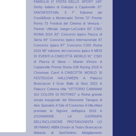
FAMIGLIA 1ª FESTA DELLO SPORT
140°
Derby Italiano di Galoppo a Capannelle
37°
FANTAFESTIVAL
5
7° Edizione del
Food&Book a Montecatini Terme
72° Premio
Roma
73 Festival del Cinema di Venezia -
Partner Ufficiale Jaeger-LeCoultre
82° CSIO
ROMA 2014
83° Concorso Ippico Piazza di
Siena
84° Concorso Ippico Internazionale
87
Concorso Ippico
87° Concorso CSIO Roma
2019
88° edizione del concorso ippico
9 MESI
DI EVENTI A CINECITTÀ WORLD
91° CSIO
di Piazza di Siena – Master d’Inzeo
A
Capannelle Premio Roma GBI Racing 2018
A
Christmas Carol
A CINECITTA’ WORLD SI
FESTEGGIA HALLOWEEN
A Palazzo
Brancaccio il Gran Ballo di Sissi 2022
A
Palazzo Colonna sfila “VITTORIO CAMAIANI
SUI COLORI DI ROTHKO”
a Roma grande
serata inaugurale del Ristorante Tanagra di
Akis Spanakis
A Tale of Costumes
A Villa Miani
premiate le Signore dell'ippica 2016
A
ZOOMARINE LA GIORNATA
DELL’INCLUSIONE PROTAGONISTA LO
SKYMANO
ABBA Dream al Teatro Brancaccio
Abbazia di Sant'Antimo
Abbigliamento