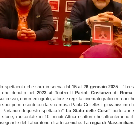
 lo spettacolo che sarà in scena dal
15 al 26 gennaio
2025
- “
Lo s
lo che debuttò nel
2023 al Teatro Il
Parioli Costanzo di Roma.
i successo, commediografo, attore e regista cinematografico ma anche 
ta i suoi primi esordi con la sua musa Paola Coltellesi, giovanissimo h
si. Parlando di questo spettacolo
” Lo Stato delle Cose”
porterà in
storie, raccontate in 10 minuti Attrici e attori che affronteranno il
nsegnante del Laboratorio di arti sceniche. La
regia di Massimilian