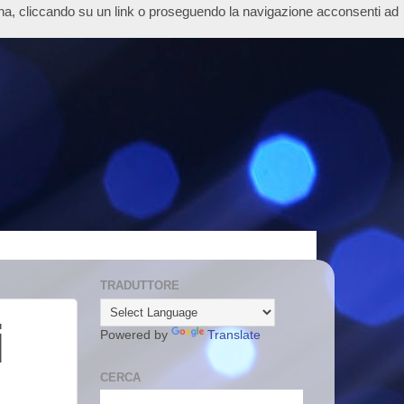
ina, cliccando su un link o proseguendo la navigazione acconsenti ad
TRADUTTORE
i
Powered by
Translate
CERCA