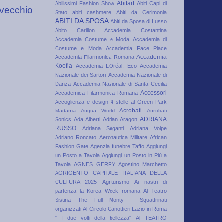
Abitart
Abilissimi Fashion Show
Abiti Capi di
 vecchio
Stato
abiti cashmere
Abiti da Cerimonia
ABITI DA SPOSA
Abiti da Sposa di Lusso
Abito Carillon
Accademia Costantina
Accademia Costume e Moda
Accademia di
Costume e Moda
Accademia Face Place
Accademia
Accademia Filarmonica Romana
Koefia
Accademia L’Oréal. Eco
Accademia
Nazionale dei Sartori
Accademia Nazionale di
Danza
Accademia Nazionale di Santa Cecilia
Accessori
Accademica Filarmonica Romana
Accoglienza e design 4 stelle al Green Park
Acrobati
Madama
Acqua World
Acrobati
ADRIANA
Sonics
Ada Alberti
Adrian Aragon
RUSSO
Adriana Seganti
Adriana Volpe
Adriano Roncato
Aeronautica Militare
African
Fashion Gate
Agenzia funebre Taffo
Aggiungi
un Posto a Tavola
Aggiungi un Posto in Più a
Tavola
AGNES GERRY
Agostino Marchetto
AGRIGENTO CAPITALE ITALIANA DELLA
CULTURA 2025
Agriturismo
Ai nastri di
partenza la Korea Week romana
Al Teatro
Sistina The Full Monty - Squattrinati
organizzati
Al Circolo Canottieri Lazio in Roma
" I due volti della bellezza"
Al TEATRO