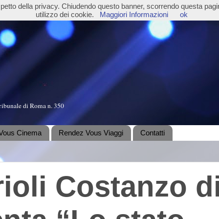
ispetto della privacy. Chiudendo questo banner, scorrendo questa pag
utilizzo dei cookie.
Maggiori Informazioni
ok
ribunale di Roma n. 350
Vous Cinema
Rendez Vous Viaggi
Contatti
rioli Costanzo d