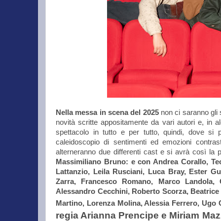
Nella messa in scena del 2025
non ci saranno gli 
novità scritte appositamente da vari autori e, in alc
spettacolo in tutto e per tutto, quindi, dove si
caleidoscopio di sentimenti ed emozioni contrast
alterneranno due differenti cast e si avrà così la 
Massimiliano Bruno: e con Andrea Corallo, Teo
Lattanzio, Leila Rusciani, Luca Bray, Ester G
Zarra, Francesco Romano, Marco Landola, G
Alessandro Cecchini, Roberto Scorza, Beatrice V
Martino, Lorenza Molina, Alessia Ferrero, Ugo Ca
regia Arianna Prencipe e Miriam Maz