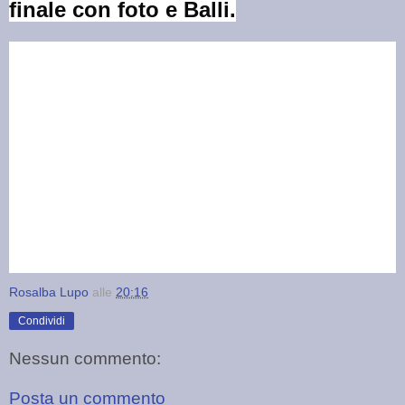
finale con foto e Balli.
Rosalba Lupo
alle
20:16
Condividi
Nessun commento:
Posta un commento