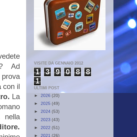
vedete
VISITE DA GENNAIO 2012
ta? Ad
1
3
9
0
8
8
 prova
1
a
con il
ULTIMI POST
ro.
La
►
2026
(20)
►
2025
(49)
romano
►
2024
(53)
,
nella
►
2023
(43)
itore.
►
2022
(51)
minimo
►
2021
(26)