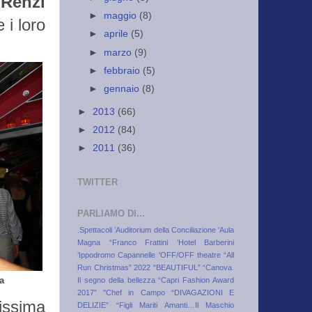
 Renzi
►
maggio
(8)
 i loro
►
aprile
(5)
►
marzo
(9)
►
febbraio
(5)
►
gennaio
(8)
►
2013
(66)
►
2012
(84)
►
2011
(36)
TWITTER
PARLIAMO DI...
.Spettacoli
’Auditorium della Conciliazione
'Aula
Magna “Franco Frattini
’Hotel Barberini
’Ippodromo Capannelle
'OFF/OFF theatre
“All
Run Christmas” 2022
“BEAUTIFUL”
“Canova.
a
Il segno della bellezza
“Capri Fashion Award
2017”
"Chef in Campo
“DIVAGAZIONI E
issima
DELIZIE”
“Figli Mariti Amanti…Il Maschio