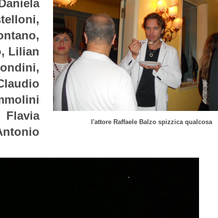
Daniela
telloni,
ontano,
, Lilian
ndini,
laudio
molini
 Flavia
l'attore Raffaele Balzo spizzica qualcosa
ntonio