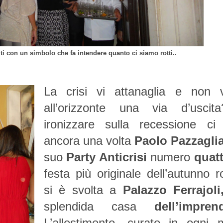
ti con un simbolo che fa intendere quanto ci siamo rotti..
.....
La crisi vi attanaglia e non 
all’orizzonte una via d’usci
ironizzare sulla recessione ci
ancora una volta
Paolo Pazzagli
suo
Party Anticrisi
numero
quatt
festa più originale dell’autunno 
si è svolta a
Palazzo Ferrajoli
splendida casa
dell’imprend
L’allestimento, curato in ogni 