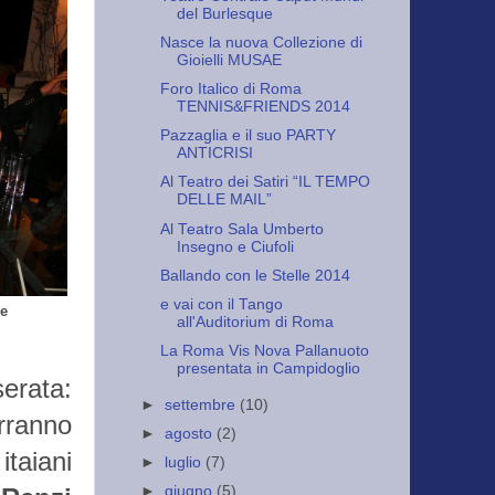
del Burlesque
Nasce la nuova Collezione di
Gioielli MUSAE
Foro Italico di Roma
TENNIS&FRIENDS 2014
Pazzaglia e il suo PARTY
ANTICRISI
Al Teatro dei Satiri “IL TEMPO
DELLE MAIL”
Al Teatro Sala Umberto
Insegno e Ciufoli
Ballando con le Stelle 2014
e vai con il Tango
se
all'Auditorium di Roma
La Roma Vis Nova Pallanuoto
presentata in Campidoglio
erata:
►
settembre
(10)
rranno
►
agosto
(2)
itaiani
►
luglio
(7)
►
giugno
(5)