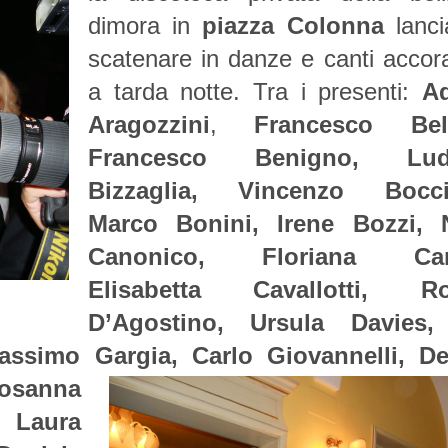
dimora in
piazza Colonna
lanci
scatenare in danze e canti accora
a tarda notte. Tra i presenti:
Ad
Aragozzini
,
Francesco Bel
Francesco Benigno, Lud
Bizzaglia, Vincenzo Bocciar
Marco Bonini, Irene Bozzi, 
Canonico, Floriana Canc
Elisabetta Cavallotti, Ro
D’Agostino, Ursula Davies,
assimo Gargia, Carlo Giovannelli, D
Rosanna
, Laura