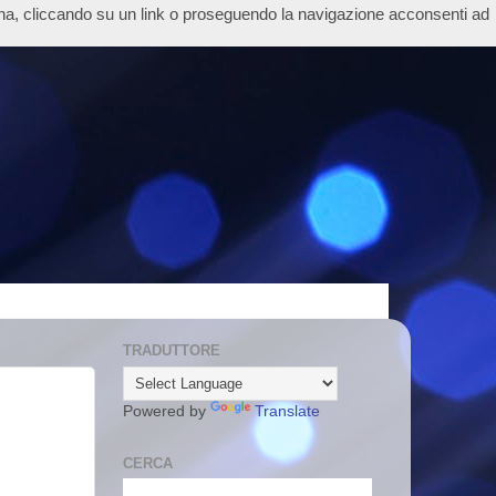
ina, cliccando su un link o proseguendo la navigazione acconsenti ad
TRADUTTORE
Powered by
Translate
CERCA