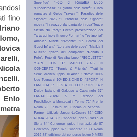
“Foto di Rosalba Lupo
Superfluo”
andosi
“Frecciarossa”
“Il giorno della verità” il libro
romanzo di Guido Travan
"Il Paradiso delle
ti fino
Signore" 2026
“Il Paradiso delle Signore”
mostra
"il ragazzo dai pantalaloni rosa"Teatro
riano
Sistina
“Io Party” Evento presentazione del
Tartarughino e il nuovo Format “Io Testimonial”
lomo,
Annalisa Minetti
“l’Amante”
"La Ballata dei
ovica
Gusci Infranti"
“Lo stato delle cose”
“Matilda il
Musical”
“piatto del campione"
“Renato il
elli,
Folle”. Foto di Rosalba Lupo
“RIGOLETTO”
“SARÒ CON TE” MARCO SENSI IN
Nicola
CONCERTO
“Tennis & Friends”
"Tutti in
Sella"
<franco Oppini
10 Artisti X Natale
100%
elli,
Ugo Tognazzi
10ª EDIZIONE DI "SPORT IN
FAMIGLIA 1ª FESTA DELLO SPORT
140°
berto
Derby Italiano di Galoppo a Capannelle
37°
FANTAFESTIVAL
5
7° Edizione del
 Enio
Food&Book a Montecatini Terme
72° Premio
emetra
Roma
73 Festival del Cinema di Venezia -
Partner Ufficiale Jaeger-LeCoultre
82° CSIO
ROMA 2014
83° Concorso Ippico Piazza di
Siena
84° Concorso Ippico Internazionale
87
Concorso Ippico
87° Concorso CSIO Roma
2019
88° edizione del concorso ippico
9 MESI