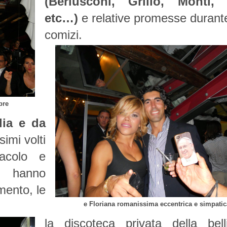
(Berlusconi, Grillo, Monti,
etc…)
e relative promesse durante
comizi.
pre
lia e da
imi volti
acolo e
, hanno
amento, le
e Floriana romanissima eccentrica e simpatic
la discoteca privata della bell