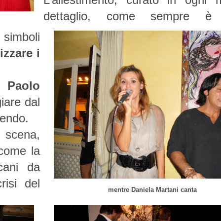
dettaglio, come sempre è 
 simboli
izzare i
no
Paolo
iare dal
vendo.
n scena,
 come la
cani da
risi del
mentre Daniela Martani canta