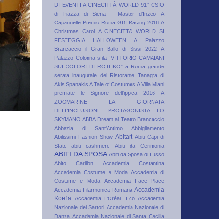
DI EVENTI A CINECITTÀ WORLD
91° CSIO
di Piazza di Siena – Master d’Inzeo
A
Capannelle Premio Roma GBI Racing 2018
A
Christmas Carol
A CINECITTA’ WORLD SI
FESTEGGIA HALLOWEEN
A Palazzo
Brancaccio il Gran Ballo di Sissi 2022
A
Palazzo Colonna sfila “VITTORIO CAMAIANI
SUI COLORI DI ROTHKO”
a Roma grande
serata inaugurale del Ristorante Tanagra di
Akis Spanakis
A Tale of Costumes
A Villa Miani
premiate le Signore dell'ippica 2016
A
ZOOMARINE LA GIORNATA
DELL’INCLUSIONE PROTAGONISTA LO
SKYMANO
ABBA Dream al Teatro Brancaccio
Abbazia di Sant'Antimo
Abbigliamento
Abitart
Abilissimi Fashion Show
Abiti Capi di
Stato
abiti cashmere
Abiti da Cerimonia
ABITI DA SPOSA
Abiti da Sposa di Lusso
Abito Carillon
Accademia Costantina
Accademia Costume e Moda
Accademia di
Costume e Moda
Accademia Face Place
Accademia
Accademia Filarmonica Romana
Koefia
Accademia L’Oréal. Eco
Accademia
Nazionale dei Sartori
Accademia Nazionale di
Danza
Accademia Nazionale di Santa Cecilia