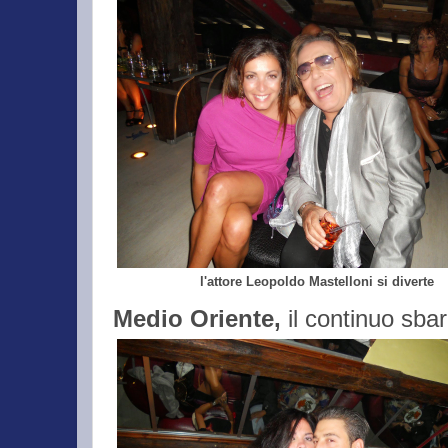
l'attore Leopoldo Mastelloni si diverte
Medio
Oriente,
il continuo sbar