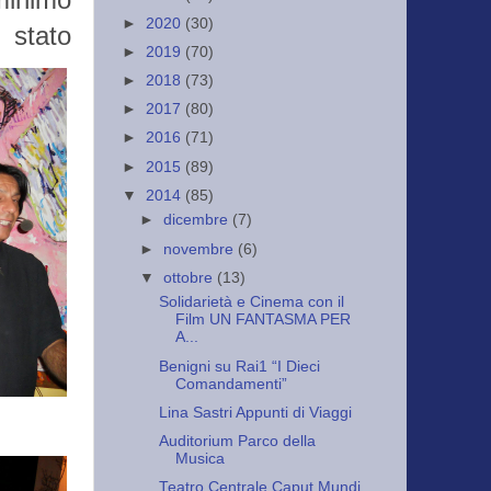
►
2020
(30)
stato
►
2019
(70)
►
2018
(73)
►
2017
(80)
►
2016
(71)
►
2015
(89)
▼
2014
(85)
►
dicembre
(7)
►
novembre
(6)
▼
ottobre
(13)
Solidarietà e Cinema con il
Film UN FANTASMA PER
A...
Benigni su Rai1 “I Dieci
Comandamenti”
Lina Sastri Appunti di Viaggi
Auditorium Parco della
Musica
Teatro Centrale Caput Mundi