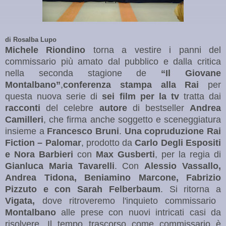
di Rosalba Lupo
Michele Riondino
torna a vestire i panni del
commissario più amato dal pubblico e dalla critica
nella seconda stagione de
“Il Giovane
Montalbano”
,
conferenza stampa alla Rai
per
questa nuova serie di
sei film per la tv
tratta dai
racconti
del celebre
autore
di bestseller
Andrea
Camilleri
, che firma anche soggetto e sceneggiatura
insieme a
Francesco Bruni
.
Una copruduzione Rai
Fiction – Palomar
, prodotto da
Carlo Degli Espositi
e Nora Barbieri
con
Max Gusberti
, per la regia di
Gianluca Maria Tavarelli
. Con
Alessio Vassallo,
Andrea Tidona, Beniamino Marcone, Fabrizio
Pizzuto e con Sarah Felberbaum
. Si ritorna a
Vigata,
dove ritroveremo l'inquieto commissario
Montalbano
alle prese con nuovi intricati casi da
risolvere. Il tempo trascorso come commissario è