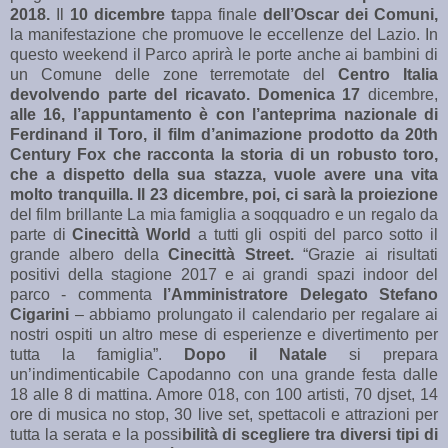
2018.
Il
10 dicembre t
appa finale
dell’Oscar
dei Comuni,
la manifestazione che promuove le eccellenze del Lazio. In
questo weekend il Parco aprirà le porte anche ai bambini di
un Comune delle zone terremotate del
Centro Italia
devolvendo parte del ricavato. Domenica 17
dicembre,
alle 16, l’appuntamento è con l’anteprima nazionale di
Ferdinand il Toro, il film d’animazione prodotto da 20th
Century Fox che racconta la storia di un robusto toro,
che a dispetto della sua stazza, vuole avere una vita
molto tranquilla. Il 23 dicembre, poi, ci sarà la proiezione
del film brillante La mia famiglia a soqquadro e un regalo da
parte di
Cinecittà World
a tutti gli ospiti del parco sotto il
grande albero della
Cinecittà Street.
“Grazie ai risultati
positivi della stagione 2017 e ai grandi spazi indoor del
parco - commenta
l’Amministratore Delegato Stefano
Cigarini
– abbiamo prolungato il calendario per regalare ai
nostri ospiti un altro mese di esperienze e divertimento per
tutta la famiglia”.
Dopo il Natale
si prepara
un’indimenticabile Capodanno con una grande festa dalle
18 alle 8 di mattina. Amore 018, con 100 artisti, 70 djset, 14
ore di musica no stop, 30 live set, spettacoli e attrazioni per
tutta la serata e la possi
bilità di scegliere tra diversi tipi di