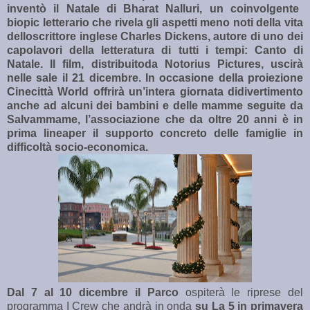
inventò il Natale di Bharat Nalluri, un coinvolgente
biopic letterario che rivela gli aspetti meno noti della vita
dello
scrittore inglese Charles Dickens, autore di uno dei
capolavori della letteratura di tutti i tempi: Canto di
Natale. Il film, distribuito
da Notorius Pictures, uscirà
nelle sale il 21 dicembre. In occasione della proiezione
Cinecittà World offrirà un’intera giornata di
divertimento
anche ad alcuni dei bambini e delle mamme seguite da
Salvammame, l’associazione che da oltre 20 anni è in
prima linea
per il supporto concreto delle famiglie in
difficoltà socio-economica.
Dal 7 al 10 dicembre il Parco
ospiterà le riprese del
programma I Crew che andrà in onda
su La 5 in primavera