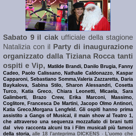
Sabato 9 il ciak
ufficiale della stagione
Natalizia con il
Party di inaugurazione
organizzato dalla Tiziana Rocca tanti
ospiti e Vip,
Matilde Brandi, Danilo Brugia,
Fanny
Cadeo, Paolo Calissano,
Nathalie Caldonazzo, Kaspar
Capparoni, Sebastiano Somma,
Valeria Zazzaretta, Daria
Baykalova, Sabina Stilo,
Sharon Alessandri, Cosetta
Turco, Katia Greco, Chiara Leonetti,
Micaela, Sara
Galimberti, Brazo Crew,
Erika Marconi, Massimo,
Coglitore,
Francesca De Martini, Jacopo Olmo Antinori,
Katia Greco,
Morgana Lengfeld.
Gli ospiti hanno prima
assistito
a Gangs of Musical,
il main
show
al Teatro 1,
che attraverso una sequenza
mozzafiato di brani
tutti
dal
vivo racconta alcuni tra i Film musicali
più famosi
della storia,
alle 18 l’anteprima DICKENS
-
L’uomo che