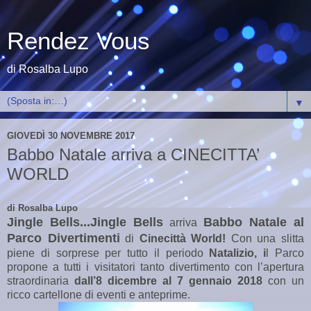
Rendez Vous
di Rosalba Lupo
▼
GIOVEDÌ 30 NOVEMBRE 2017
Babbo Natale arriva a CINECITTA’
WORLD
di Rosalba Lupo
Jingle Bells...Jingle Bells
Babbo Natale al
arriva
Parco Divertimenti
di
Cinecittà World!
Con una slitta
piene di sorprese per tutto il periodo
Natalizio, i
l Parco
propone a tutti i visitatori tanto divertimento con l’apertura
straordinaria
dall’8 dicembre al 7 gennaio 2018
con un
ricco cartellone di eventi e anteprime.