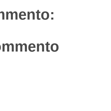
mmento:
commento