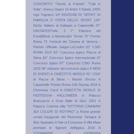
CONCERTO
“Tennis & Friends”
"Tutti in
Sella"
<franco Oppini
10 Artisti X Natale
100%
Ugo Tognazzi
10ª EDIZIONE DI "SPORT IN
FAMIGLIA 1ª FESTA DELLO SPORT
140°
Derby Italiano di Galoppo a Capannelle
37°
FANTAFESTIVAL
5
7° Edizione del
Food&Book a Montecatini Terme
72° Premio
Roma
73 Festival del Cinema di Venezia -
Partner Ufficiale Jaeger-LeCoultre
82° CSIO
ROMA 2014
83° Concorso Ippico Piazza di
Siena
84° Concorso Ippico Internazionale
87
Concorso Ippico
87° Concorso CSIO Roma
2019
88° edizione del concorso ippico
9 MESI
DI EVENTI A CINECITTÀ WORLD
91° CSIO
di Piazza di Siena – Master d’Inzeo
A
Capannelle Premio Roma GBI Racing 2018
A
Christmas Carol
A CINECITTA’ WORLD SI
FESTEGGIA HALLOWEEN
A Palazzo
Brancaccio il Gran Ballo di Sissi 2022
A
Palazzo Colonna sfila “VITTORIO CAMAIANI
SUI COLORI DI ROTHKO”
a Roma grande
serata inaugurale del Ristorante Tanagra di
Akis Spanakis
A Tale of Costumes
A Villa Miani
premiate le Signore dell'ippica 2016
A
ZOOMARINE LA GIORNATA