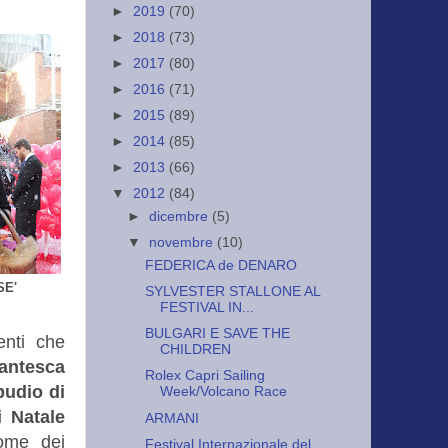
►
2019
(70)
►
2018
(73)
►
2017
(80)
►
2016
(71)
►
2015
(89)
►
2014
(85)
►
2013
(66)
▼
2012
(84)
►
dicembre
(5)
▼
novembre
(10)
FEDERICA de DENARO
E'
SYLVESTER STALLONE AL
FESTIVAL IN...
BULGARI E SAVE THE
menti che
CHILDREN
antesca
Rolex Capri Sailing
ipudio di
Week/Volcano Race
i Natale
ARMANI
gome dei
Festival Internazionale del