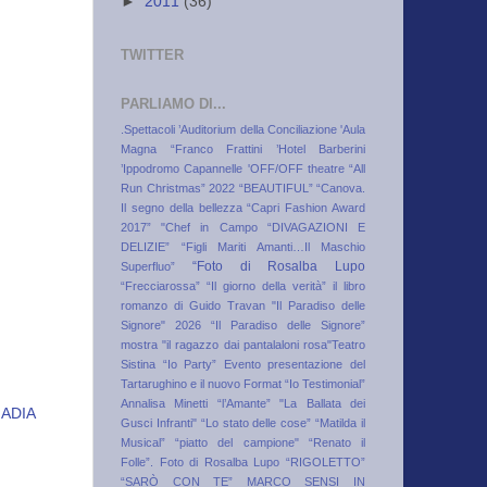
►
2011
(36)
TWITTER
PARLIAMO DI...
.Spettacoli
’Auditorium della Conciliazione
'Aula
Magna “Franco Frattini
’Hotel Barberini
’Ippodromo Capannelle
'OFF/OFF theatre
“All
Run Christmas” 2022
“BEAUTIFUL”
“Canova.
Il segno della bellezza
“Capri Fashion Award
2017”
"Chef in Campo
“DIVAGAZIONI E
DELIZIE”
“Figli Mariti Amanti…Il Maschio
“Foto di Rosalba Lupo
Superfluo”
“Frecciarossa”
“Il giorno della verità” il libro
romanzo di Guido Travan
"Il Paradiso delle
Signore" 2026
“Il Paradiso delle Signore”
mostra
"il ragazzo dai pantalaloni rosa"Teatro
Sistina
“Io Party” Evento presentazione del
Tartarughino e il nuovo Format “Io Testimonial”
Annalisa Minetti
“l’Amante”
"La Ballata dei
ADIA
Gusci Infranti"
“Lo stato delle cose”
“Matilda il
Musical”
“piatto del campione"
“Renato il
Folle”. Foto di Rosalba Lupo
“RIGOLETTO”
“SARÒ CON TE” MARCO SENSI IN