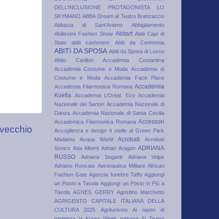
DELL’INCLUSIONE PROTAGONISTA LO
SKYMANO
ABBA Dream al Teatro Brancaccio
Abbazia di Sant'Antimo
Abbigliamento
Abitart
Abilissimi Fashion Show
Abiti Capi di
Stato
abiti cashmere
Abiti da Cerimonia
ABITI DA SPOSA
Abiti da Sposa di Lusso
Abito Carillon
Accademia Costantina
Accademia Costume e Moda
Accademia di
Costume e Moda
Accademia Face Place
Accademia
Accademia Filarmonica Romana
Koefia
Accademia L’Oréal. Eco
Accademia
Nazionale dei Sartori
Accademia Nazionale di
Danza
Accademia Nazionale di Santa Cecilia
Accessori
Accademica Filarmonica Romana
 vecchio
Accoglienza e design 4 stelle al Green Park
Acrobati
Madama
Acqua World
Acrobati
ADRIANA
Sonics
Ada Alberti
Adrian Aragon
RUSSO
Adriana Seganti
Adriana Volpe
Adriano Roncato
Aeronautica Militare
African
Fashion Gate
Agenzia funebre Taffo
Aggiungi
un Posto a Tavola
Aggiungi un Posto in Più a
Tavola
AGNES GERRY
Agostino Marchetto
AGRIGENTO CAPITALE ITALIANA DELLA
CULTURA 2025
Agriturismo
Ai nastri di
partenza la Korea Week romana
Al Teatro