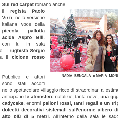
Sul red carpet
romano anche
il
regista Paolo
Virzì
, nella versione
italiana voce della
piccola pallotta
acida Aspro Bill
,
con lui in sala
o, il
rugbista Sergio
eta il
ciclone rosso
NADIA BENGALA e MARIA MONS
Pubblico e attori
sono stati accolti
nello spettacolare villaggio ricco di straordinari allesti
anticipano
le atmosfere
natalizie, tanta neve,
una gig
cadycake
, enormi
palloni rossi, tanti regali e un tr
dolcetti decorativi
sistemati sull’enorme albero d
alto
più di 5 metri
. All’interno della sala le sa