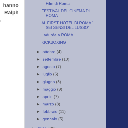
Film di Roma
e hanno
FESTIVAL DEL CINEMA DI
. Ralph
ROMA
.
AL FIRST HOTEL Di ROMA “I
SEI SENSI DEL LUSSO”
Ladurée a ROMA
KICKBOXING
►
ottobre
(4)
►
settembre
(10)
►
agosto
(7)
►
luglio
(5)
►
giugno
(3)
►
maggio
(9)
►
aprile
(7)
►
marzo
(8)
►
febbraio
(11)
►
gennaio
(5)