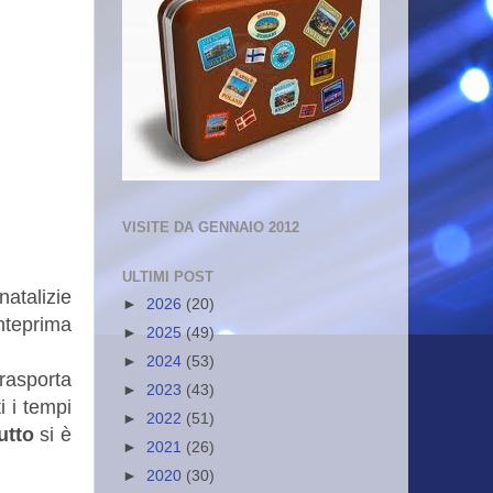
VISITE DA GENNAIO 2012
ULTIMI POST
natalizie
►
2026
(20)
nteprima
►
2025
(49)
►
2024
(53)
rasporta
►
2023
(43)
i i tempi
►
2022
(51)
utto
si è
►
2021
(26)
►
2020
(30)