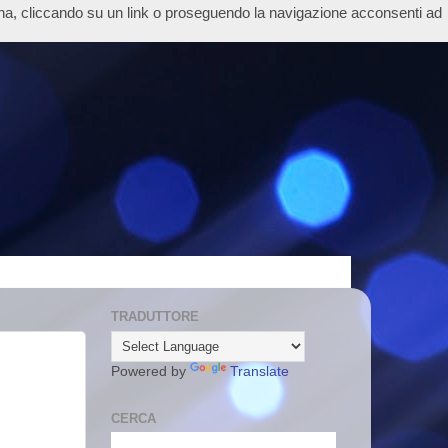
ina, cliccando su un link o proseguendo la navigazione acconsenti ad
TRADUTTORE
Powered by
Translate
CERCA