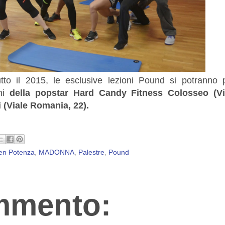
to il 2015, le esclusive lezioni Pound si potranno p
ini
della popstar Hard Candy Fitness Colosseo (V
i (Viale Romania, 22).
ten Potenza
,
MADONNA
,
Palestre
,
Pound
mmento: