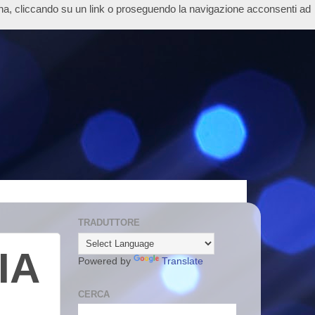
ina, cliccando su un link o proseguendo la navigazione acconsenti ad
TRADUTTORE
IA
Powered by
Translate
CERCA