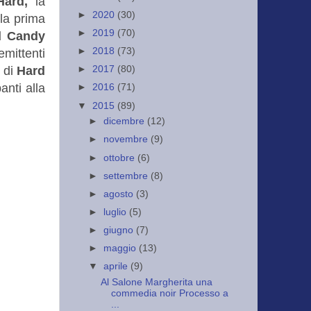
Hard,
la
►
2020
(30)
 la prima
►
2019
(70)
d Candy
►
2018
(73)
emittenti
i di
Hard
►
2017
(80)
anti alla
►
2016
(71)
▼
2015
(89)
►
dicembre
(12)
►
novembre
(9)
►
ottobre
(6)
►
settembre
(8)
►
agosto
(3)
►
luglio
(5)
►
giugno
(7)
►
maggio
(13)
▼
aprile
(9)
Al Salone Margherita una
commedia noir Processo a
...