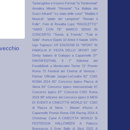
Tartarughino e il nuovo Format “Io Testimonial”
Annalisa Minetti
“l’Amante”
"La Ballata dei
Gusci Infranti"
“Lo stato delle cose”
“Matilda il
Musical”
“piatto del campione"
“Renato il
Folle”. Foto di Rosalba Lupo
“RIGOLETTO”
“SARÒ CON TE” MARCO SENSI IN
CONCERTO
“Tennis & Friends”
"Tutti in
Sella"
<franco Oppini
10 Artisti X Natale
100%
Ugo Tognazzi
10ª EDIZIONE DI "SPORT IN
 vecchio
FAMIGLIA 1ª FESTA DELLO SPORT
140°
Derby Italiano di Galoppo a Capannelle
37°
FANTAFESTIVAL
5
7° Edizione del
Food&Book a Montecatini Terme
72° Premio
Roma
73 Festival del Cinema di Venezia -
Partner Ufficiale Jaeger-LeCoultre
82° CSIO
ROMA 2014
83° Concorso Ippico Piazza di
Siena
84° Concorso Ippico Internazionale
87
Concorso Ippico
87° Concorso CSIO Roma
2019
88° edizione del concorso ippico
9 MESI
DI EVENTI A CINECITTÀ WORLD
91° CSIO
di Piazza di Siena – Master d’Inzeo
A
Capannelle Premio Roma GBI Racing 2018
A
Christmas Carol
A CINECITTA’ WORLD SI
FESTEGGIA HALLOWEEN
A Palazzo
Brancaccio il Gran Ballo di Sissi 2022
A