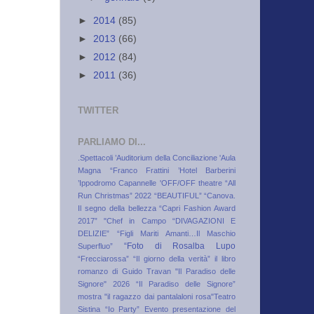
►
2014
(85)
►
2013
(66)
►
2012
(84)
►
2011
(36)
TWITTER
PARLIAMO DI...
.Spettacoli
’Auditorium della Conciliazione
'Aula
Magna “Franco Frattini
’Hotel Barberini
’Ippodromo Capannelle
'OFF/OFF theatre
“All
Run Christmas” 2022
“BEAUTIFUL”
“Canova.
Il segno della bellezza
“Capri Fashion Award
2017”
"Chef in Campo
“DIVAGAZIONI E
DELIZIE”
“Figli Mariti Amanti…Il Maschio
“Foto di Rosalba Lupo
Superfluo”
“Frecciarossa”
“Il giorno della verità” il libro
romanzo di Guido Travan
"Il Paradiso delle
Signore" 2026
“Il Paradiso delle Signore”
mostra
"il ragazzo dai pantalaloni rosa"Teatro
Sistina
“Io Party” Evento presentazione del