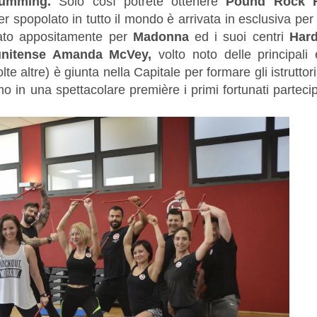
drumming.
Solo così potrete ottenere
Pound Rock 
 spopolato in tutto il mondo è arrivata in esclusiva per
tato appositamente per
Madonna
ed i suoi centri
Har
unitense Amanda
McVey,
volto noto delle principali 
 altre) è giunta nella Capitale per formare gli istruttor
in una spettacolare première i primi fortunati partecip