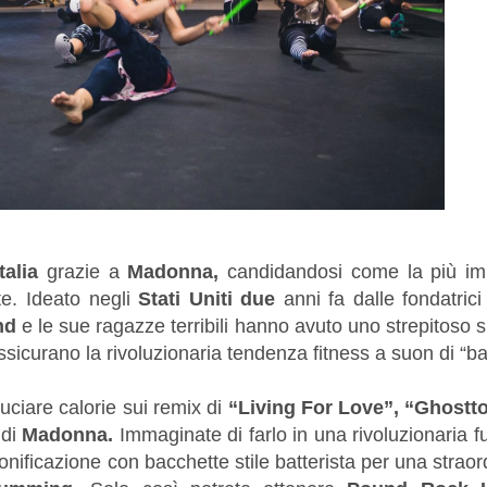
Italia
grazie a
Madonna,
candidandosi come la più im
ate. Ideato negli
Stati Uniti due
anni fa dalle fondatrici
nd
e le sue ragazze terribili hanno avuto uno strepitoso
 assicurano la rivoluzionaria tendenza fitness a suon di “b
uciare calorie sui remix di
“Living For Love”, “Ghostt
 di
Madonna.
Immaginate di farlo in una rivoluzionaria f
 tonificazione con bacchette stile batterista per una straor