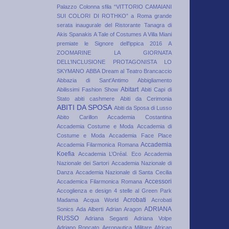
Palazzo Colonna sfila “VITTORIO CAMAIANI
SUI COLORI DI ROTHKO”
a Roma grande
serata inaugurale del Ristorante Tanagra di
Akis Spanakis
A Tale of Costumes
A Villa Miani
premiate le Signore dell'ippica 2016
A
ZOOMARINE LA GIORNATA
DELL’INCLUSIONE PROTAGONISTA LO
SKYMANO
ABBA Dream al Teatro Brancaccio
Abbazia di Sant'Antimo
Abbigliamento
Abitart
Abilissimi Fashion Show
Abiti Capi di
Stato
abiti cashmere
Abiti da Cerimonia
ABITI DA SPOSA
Abiti da Sposa di Lusso
Abito Carillon
Accademia Costantina
Accademia Costume e Moda
Accademia di
Costume e Moda
Accademia Face Place
Accademia
Accademia Filarmonica Romana
Koefia
Accademia L’Oréal. Eco
Accademia
Nazionale dei Sartori
Accademia Nazionale di
Danza
Accademia Nazionale di Santa Cecilia
Accessori
Accademica Filarmonica Romana
Accoglienza e design 4 stelle al Green Park
Acrobati
Madama
Acqua World
Acrobati
ADRIANA
Sonics
Ada Alberti
Adrian Aragon
RUSSO
Adriana Seganti
Adriana Volpe
Adriano Roncato
Aeronautica Militare
African