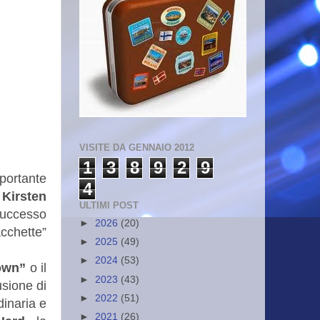
VISITE DA GENNAIO 2012
1
3
8
9
2
9
portante
4
Kirsten
ULTIMI POST
 successo
►
2026
(20)
acchette”
►
2025
(49)
►
2024
(53)
own”
o il
►
2023
(43)
usione di
►
2022
(51)
dinaria e
►
2021
(26)