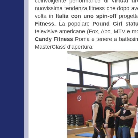
coinvolgente performance di v
irtual 
nuovissima tendenza fitness che dopo aver
volta in
Italia con uno spin-off
proget
Fitness.
La popolare
Pound Girl stat
televisive americane (Fox, Abc, MTV e molte
Candy Fitness
Roma e tenere a battesimo 
MasterClass d’apertura.