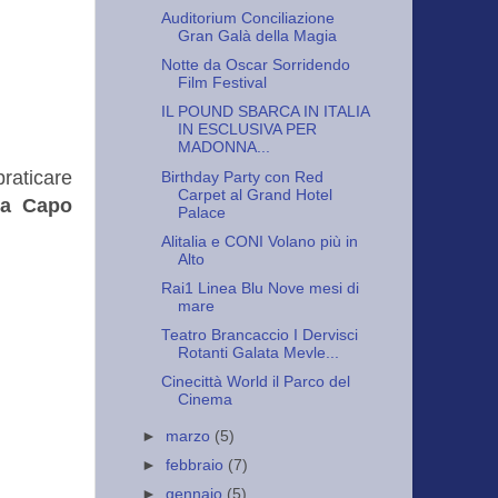
Auditorium Conciliazione
Gran Galà della Magia
Notte da Oscar Sorridendo
Film Festival
IL POUND SBARCA IN ITALIA
IN ESCLUSIVA PER
MADONNA...
raticare
Birthday Party con Red
Carpet al Grand Hotel
ia Capo
Palace
Alitalia e CONI Volano più in
Alto
Rai1 Linea Blu Nove mesi di
mare
Teatro Brancaccio I Dervisci
Rotanti Galata Mevle...
Cinecittà World il Parco del
Cinema
►
marzo
(5)
►
febbraio
(7)
►
gennaio
(5)