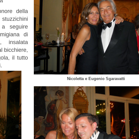
ri
nore della
tuzzichini
i a seguire
rmigiana di
, insalata
l bicchiere,
la, il tutto
i.
Nicoletta e Eugenio Sgaravatti