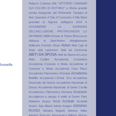
Palazzo Colonna sfila “VITTORIO CAMAIANI
SUI COLORI DI ROTHKO”
a Roma grande
serata inaugurale del Ristorante Tanagra di
Akis Spanakis
A Tale of Costumes
A Villa Miani
premiate le Signore dell'ippica 2016
A
ZOOMARINE LA GIORNATA
DELL’INCLUSIONE PROTAGONISTA LO
SKYMANO
ABBA Dream al Teatro Brancaccio
Abbazia di Sant'Antimo
Abbigliamento
Abitart
Abilissimi Fashion Show
Abiti Capi di
Stato
abiti cashmere
Abiti da Cerimonia
ABITI DA SPOSA
Abiti da Sposa di Lusso
Abito Carillon
Accademia Costantina
Accademia Costume e Moda
Accademia di
Rossella
Costume e Moda
Accademia Face Place
Accademia
Accademia Filarmonica Romana
Koefia
Accademia L’Oréal. Eco
Accademia
Nazionale dei Sartori
Accademia Nazionale di
Danza
Accademia Nazionale di Santa Cecilia
Accessori
Accademica Filarmonica Romana
Accoglienza e design 4 stelle al Green Park
Acrobati
Madama
Acqua World
Acrobati
ADRIANA
Sonics
Ada Alberti
Adrian Aragon
RUSSO
Adriana Seganti
Adriana Volpe
Adriano Roncato
Aeronautica Militare
African