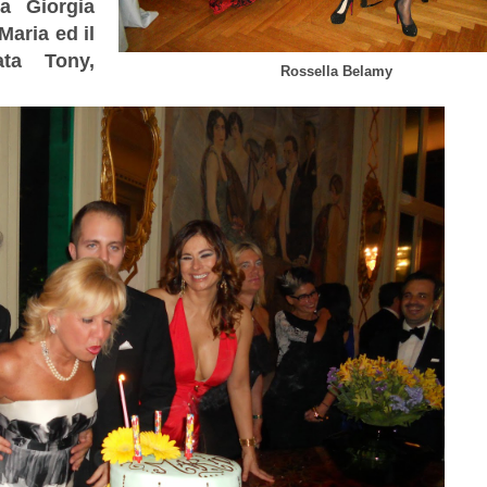
ia Giorgia
Maria ed il
ata Tony,
Rossella Belamy