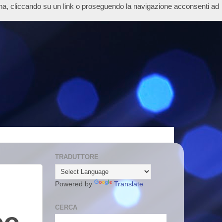
ina, cliccando su un link o proseguendo la navigazione acconsenti ad
TRADUTTORE
Powered by
Translate
CERCA