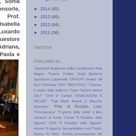
, Sonia
nsorte,
►
2014
(85)
, Prof.
►
2013
(66)
sabella
►
2012
(84)
uxardo
►
2011
(36)
estore
riana,
TWITTER
 Paola e
PARLIAMO DI...
.Spettacoli
’Auditorium della Conciliazione
'Aula
Magna “Franco Frattini
’Hotel Barberini
’Ippodromo Capannelle
'OFF/OFF theatre
“All
Run Christmas” 2022
“BEAUTIFUL”
“Canova.
Il segno della bellezza
“Capri Fashion Award
2017”
"Chef in Campo
“DIVAGAZIONI E
DELIZIE”
“Figli Mariti Amanti…Il Maschio
“Foto di Rosalba Lupo
Superfluo”
“Frecciarossa”
“Il giorno della verità” il libro
romanzo di Guido Travan
"Il Paradiso delle
Signore" 2026
“Il Paradiso delle Signore”
mostra
"il ragazzo dai pantalaloni rosa"Teatro
Sistina
“Io Party” Evento presentazione del