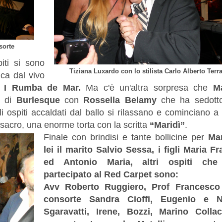
sorte
iti si sono
Tiziana Luxardo con lo stilista Carlo Alberto Terr
ica dal vivo
 I
Rumba de Mar.
Ma c'è un'altra sorpresa che
Ma
 di
Burlesque
con
Rossella Belamy
che ha sedotto 
i ospiti accaldati dal ballo si rilassano e cominciano a
acro, una enorme torta con la scritta
“Maridì”
.
Finale con brindisi e tante bollicine per
Mar
lei il marito
Salvio Sessa, i figli Maria F
ed Antonio Maria, altri ospiti ch
partecipato al Red Carpet sono:
Avv Roberto Ruggiero, Prof Francesco
consorte Sandra Cioffi, Eugenio e Ni
Sgaravatti, Irene, Bozzi, Marino Colla