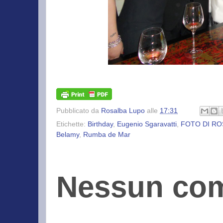
Pubblicato da
Rosalba Lupo
alle
17:31
Etichette:
Birthday
,
Eugenio Sgaravatti
,
FOTO DI RO
Belamy
,
Rumba de Mar
Nessun co