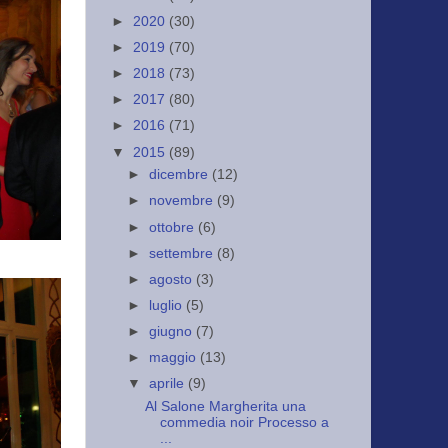
►
2020
(30)
►
2019
(70)
►
2018
(73)
►
2017
(80)
►
2016
(71)
▼
2015
(89)
►
dicembre
(12)
►
novembre
(9)
►
ottobre
(6)
►
settembre
(8)
►
agosto
(3)
►
luglio
(5)
►
giugno
(7)
►
maggio
(13)
▼
aprile
(9)
Al Salone Margherita una
commedia noir Processo a
...