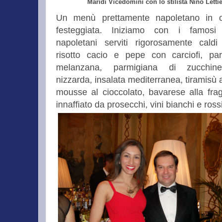
Maridì Vicedomini con lo stilista Nino Lettie
Un menù prettamente napoletano in o
festeggiata. Iniziamo con
i famosi s
napoletani serviti rigorosamente cald
risotto cacio e pepe con carciofi, pa
melanzana, parmigiana di zucchine
nizzarda, insalata mediterranea, tiramisù a
mousse al cioccolato, bavarese alla frago
innaffiato da prosecchi, vini bianchi e ross