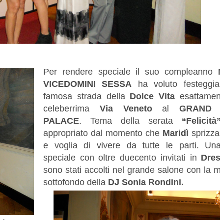
Per rendere speciale il suo compleanno
M
VICEDOMINI SESSA
ha voluto festeggia
famosa strada della
Dolce
Vita
esattamen
celeberrima
Via Veneto
al
GRAND 
PALACE
. Tema della serata
“Felicità
appropriato dal momento che
Maridì
sprizza
e voglia di
vivere da tutte le parti.
Una
speciale con oltre duecento invitati in
Dres
sono stati accolti nel grande salone con la m
sottofondo della
DJ Sonia Rondini.