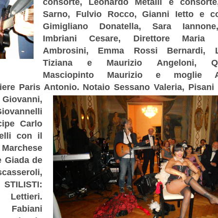
consorte, Leonardo Metalli e consorte
Sarno, Fulvio Rocco, Gianni Ietto e co
Gimigliano Donatella, Sara Iannone
Imbriani Cesare, Direttore Maria I
Ambrosini, Emma Rossi Bernardi, L
Tiziana e Maurizio Angeloni, Qu
Masciopinto Maurizio e moglie Ad
iere Paris Antonio.
Notaio Sessano Valeria, Pisani
 Giovanni,
iovannelli
cipe Carlo
lli con il
, Marchese
e Giada de
casseroli,
 STILISTI:
Lettieri.
 Fabiani