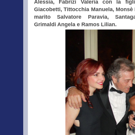
Alessia, Fabrizi Valeria con la figl
Giacobetti, Tittocchia Manuela, Monsè 
marito Salvatore Paravia, Santag
Grimaldi Angela e Ramos Lilian.