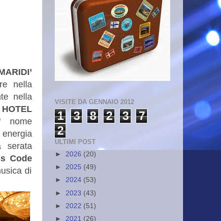
ARIDI’
re nella
te nella
VISITE DA GENNAIO 2012
HOTEL
1
3
8
2
3
7
”
nome
2
 energia
ULTIMI POST
 serata
►
2026
(20)
s Code
►
2025
(49)
usica di
►
2024
(53)
►
2023
(43)
►
2022
(51)
►
2021
(26)