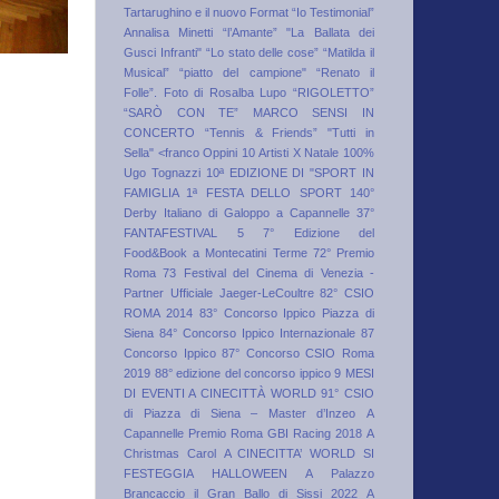
Tartarughino e il nuovo Format “Io Testimonial”
Annalisa Minetti
“l’Amante”
"La Ballata dei
Gusci Infranti"
“Lo stato delle cose”
“Matilda il
Musical”
“piatto del campione"
“Renato il
Folle”. Foto di Rosalba Lupo
“RIGOLETTO”
“SARÒ CON TE” MARCO SENSI IN
CONCERTO
“Tennis & Friends”
"Tutti in
Sella"
<franco Oppini
10 Artisti X Natale
100%
Ugo Tognazzi
10ª EDIZIONE DI "SPORT IN
FAMIGLIA 1ª FESTA DELLO SPORT
140°
Derby Italiano di Galoppo a Capannelle
37°
FANTAFESTIVAL
5
7° Edizione del
Food&Book a Montecatini Terme
72° Premio
Roma
73 Festival del Cinema di Venezia -
Partner Ufficiale Jaeger-LeCoultre
82° CSIO
ROMA 2014
83° Concorso Ippico Piazza di
Siena
84° Concorso Ippico Internazionale
87
Concorso Ippico
87° Concorso CSIO Roma
2019
88° edizione del concorso ippico
9 MESI
DI EVENTI A CINECITTÀ WORLD
91° CSIO
di Piazza di Siena – Master d’Inzeo
A
Capannelle Premio Roma GBI Racing 2018
A
Christmas Carol
A CINECITTA’ WORLD SI
FESTEGGIA HALLOWEEN
A Palazzo
Brancaccio il Gran Ballo di Sissi 2022
A