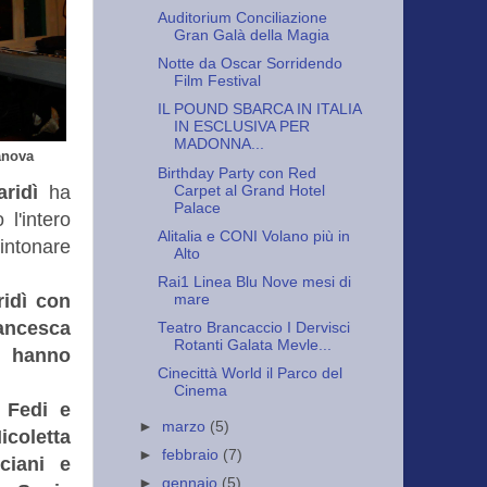
Auditorium Conciliazione
Gran Galà della Magia
Notte da Oscar Sorridendo
Film Festival
IL POUND SBARCA IN ITALIA
IN ESCLUSIVA PER
MADONNA...
anova
Birthday Party con Red
ridì
ha
Carpet al Grand Hotel
Palace
l'intero
Alitalia e CONI Volano più in
 intonare
Alto
Rai1 Linea Blu Nove mesi di
idì con
mare
rancesca
Teatro Brancaccio I Dervisci
Rotanti Galata Mevle...
e hanno
Cinecittà World il Parco del
Cinema
 Fedi e
►
marzo
(5)
coletta
►
febbraio
(7)
cciani e
►
gennaio
(5)