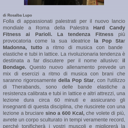
di Rosalba Lupo
Folla di appassionati palestrati per il nuovo lancio
mondiale a Roma della Palestra
Hard Candy
Fitness
ai Parioli. La tendenza Fitness
più
provocatoria come la sua ideatrice
la Pop Sta
r
Madonna, tutto
a ritmo di musica con bande
elastiche e tubi in lattice. La rivoluzionaria tendenza è
destinata a far discutere per il nome allusivo:
il
Bondage.
Questo nuovo allenamento prevede un
mix di esercizi a ritmo di musica con brani che
saranno rigorosamente
della Pop Star
, con l'utilizzo
di Therabands, sono delle bande elastiche a
resistenza calibrata e tubi in lattice e altri attrezzi, una
lezione dura circa 60 minuti e assicurano gli
insegnanti di questa disciplina, che riuscirete con una
lezione a bruciare
sino a 600 Kcal,
che volete di più,
avrete un corpo sculturato in tempi veramente record,
perché tonificherà i vostri muscoli e migliorerà la