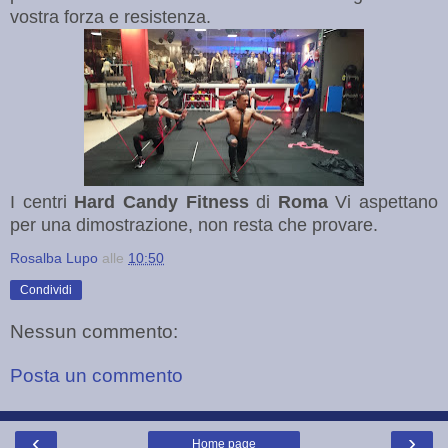
vostra forza e resistenza.
I centri
Hard Candy Fitness
di
Roma
Vi aspettano
per una dimostrazione, non resta che provare.
Rosalba Lupo
alle
10:50
Condividi
Nessun commento:
Posta un commento
‹
›
Home page