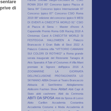
Partner Ufficiale Jaeger-LeCoultre
82° CSIO
esentare
ROMA 2014
83° Concorso Ippico Piazza di
prive di
Siena
84° Concorso Ippico Internazionale
87
Concorso Ippico
87° Concorso CSIO Roma
2019
88° edizione del concorso ippico
9 MESI
DI EVENTI A CINECITTÀ WORLD
91° CSIO
di Piazza di Siena – Master d’Inzeo
A
Capannelle Premio Roma GBI Racing 2018
A
Christmas Carol
A CINECITTA’ WORLD SI
FESTEGGIA HALLOWEEN
A Palazzo
Brancaccio il Gran Ballo di Sissi 2022
A
Palazzo Colonna sfila “VITTORIO CAMAIANI
SUI COLORI DI ROTHKO”
a Roma grande
serata inaugurale del Ristorante Tanagra di
Akis Spanakis
A Tale of Costumes
A Villa Miani
premiate le Signore dell'ippica 2016
A
ZOOMARINE LA GIORNATA
DELL’INCLUSIONE PROTAGONISTA LO
SKYMANO
ABBA Dream al Teatro Brancaccio
Abbazia di Sant'Antimo
Abbigliamento
Abitart
Abilissimi Fashion Show
Abiti Capi di
Stato
abiti cashmere
Abiti da Cerimonia
ABITI DA SPOSA
Abiti da Sposa di Lusso
Abito Carillon
Accademia Costantina
Accademia Costume e Moda
Accademia di