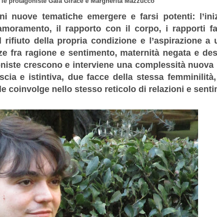
le protagoniste Gaia Girace e Margherita Mazzucco
i nuove tematiche emergere e farsi potenti: l’ini
namoramento, il rapporto con il corpo, i rapporti fa
 il rifiuto della propria condizione e l’aspirazione a 
zze fra ragione e sentimento, maternità negata e des
oniste crescono e interviene una complessità nuova 
ia e istintiva, due facce della stessa femminilità, 
 le coinvolge nello stesso reticolo di relazioni e senti