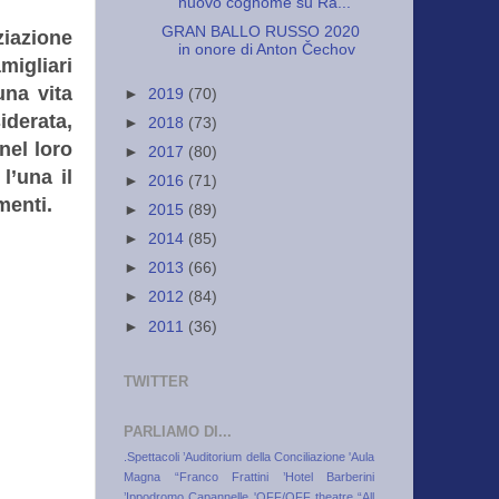
nuovo cognome su Ra...
GRAN BALLO RUSSO 2020
ziazione
in onore di Anton Čechov
migliari
una vita
►
2019
(70)
iderata,
►
2018
(73)
nel loro
►
2017
(80)
l’una il
►
2016
(71)
menti.
►
2015
(89)
►
2014
(85)
►
2013
(66)
►
2012
(84)
►
2011
(36)
TWITTER
PARLIAMO DI...
.Spettacoli
’Auditorium della Conciliazione
'Aula
Magna “Franco Frattini
’Hotel Barberini
’Ippodromo Capannelle
'OFF/OFF theatre
“All