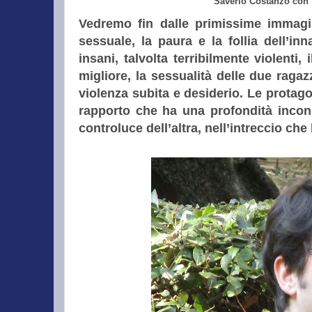
Saverio Costanzo con 
Vedremo fin dalle primissime immagin
sessuale, la paura e la follia dell’in
insani, talvolta terribilmente violenti,
migliore, la sessualità delle due raga
violenza subita e desiderio. Le protag
rapporto che ha una profondità inconsc
controluce dell’altra, nell’intreccio che