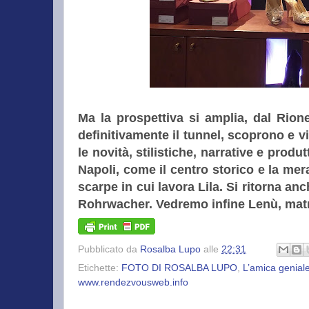
Ma la prospettiva si amplia, dal Rio
definitivamente il tunnel, scoprono e v
le novità, stilistiche, narrative e produ
Napoli, come il centro storico e la mer
scarpe in cui lavora Lila. Si ritorna anc
Rohrwacher. Vedremo infine Lenù, matri
Pubblicato da
Rosalba Lupo
alle
22:31
Etichette:
FOTO DI ROSALBA LUPO
,
L’amica genial
www.rendezvousweb.info