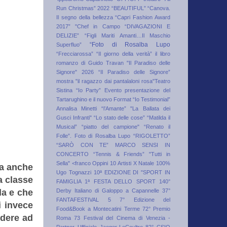
Run Christmas” 2022
“BEAUTIFUL”
“Canova.
Il segno della bellezza
“Capri Fashion Award
2017”
"Chef in Campo
“DIVAGAZIONI E
DELIZIE”
“Figli Mariti Amanti…Il Maschio
“Foto di Rosalba Lupo
Superfluo”
“Frecciarossa”
“Il giorno della verità” il libro
romanzo di Guido Travan
"Il Paradiso delle
Signore" 2026
“Il Paradiso delle Signore”
mostra
"il ragazzo dai pantalaloni rosa"Teatro
Sistina
“Io Party” Evento presentazione del
Tartarughino e il nuovo Format “Io Testimonial”
Annalisa Minetti
“l’Amante”
"La Ballata dei
Gusci Infranti"
“Lo stato delle cose”
“Matilda il
Musical”
“piatto del campione"
“Renato il
Folle”. Foto di Rosalba Lupo
“RIGOLETTO”
“SARÒ CON TE” MARCO SENSI IN
CONCERTO
“Tennis & Friends”
"Tutti in
Sella"
<franco Oppini
10 Artisti X Natale
100%
fa anche
Ugo Tognazzi
10ª EDIZIONE DI "SPORT IN
a classe
FAMIGLIA 1ª FESTA DELLO SPORT
140°
da e che
Derby Italiano di Galoppo a Capannelle
37°
FANTAFESTIVAL
5
7° Edizione del
i invece
Food&Book a Montecatini Terme
72° Premio
edere ad
Roma
73 Festival del Cinema di Venezia -