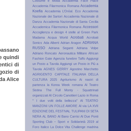
Costume e Moda
Accademia Face Place
Accademia
Accademia Filarmonica Romana
Koefia
Accademia L’Oréal. Eco
Accademia
Nazionale dei Sartori
Accademia Nazionale di
Danza
Accademia Nazionale di Santa Cecilia
Accessori
Accademica Filarmonica Romana
Accoglienza e design 4 stelle al Green Park
Acrobati
Madama
Acqua World
Acrobati
ADRIANA
Sonics
Ada Alberti
Adrian Aragon
RUSSO
Adriana Seganti
Adriana Volpe
epassano
Adriano Roncato
Aeronautica Militare
African
e quindi
Fashion Gate
Agenzia funebre Taffo
Aggiungi
entici di
un Posto a Tavola
Aggiungi un Posto in Più a
Tavola
AGNES GERRY
Agostino Marchetto
gozio di
AGRIGENTO CAPITALE ITALIANA DELLA
da Alice
CULTURA 2025
Agriturismo
Ai nastri di
partenza la Korea Week romana
Al Teatro
Sistina The Full Monty - Squattrinati
organizzati
Al Circolo Canottieri Lazio in Roma
" I due volti della bellezza"
Al TEATRO
MANZONI UN FOLLE AMORE
Al via LA XVII
EDIZIONE DEL FESTIVAL TULIPANI DI SETA
NERA
AL BANO
Al Bano Carrisi
Al Due Ponti
Sporting Club – Sport e Solidarietà 2019
al
Foro Italico La Dolce Vita Challenge madrina