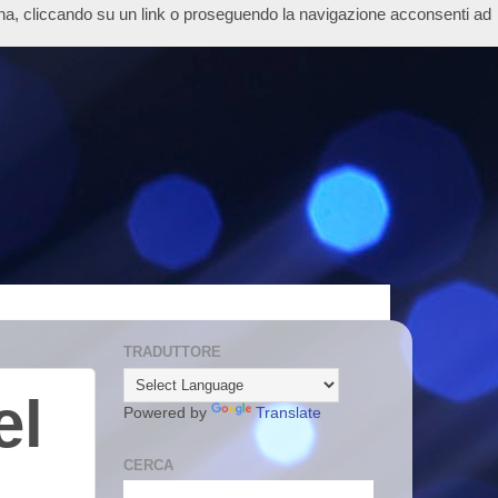
ina, cliccando su un link o proseguendo la navigazione acconsenti ad
TRADUTTORE
el
Powered by
Translate
CERCA