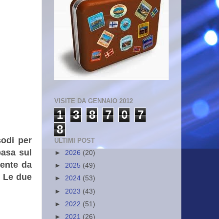
VISITE DA GENNAIO 2012
1
3
8
7
0
7
8
sodi per
ULTIMI POST
basa sul
►
2026
(20)
mente da
►
2025
(49)
. Le due
►
2024
(53)
►
2023
(43)
►
2022
(51)
►
2021
(26)