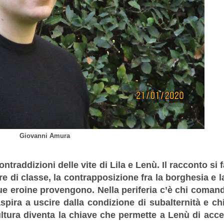
Giovanni Amura
traddizioni delle vite di Lila e Lenù. Il racconto si 
re di classe, la contrapposizione fra la borghesia e l
ue eroine provengono. Nella periferia c’è chi coman
spira a uscire dalla condizione di subalternità e ch
ultura diventa la chiave che permette a Lenù di acc