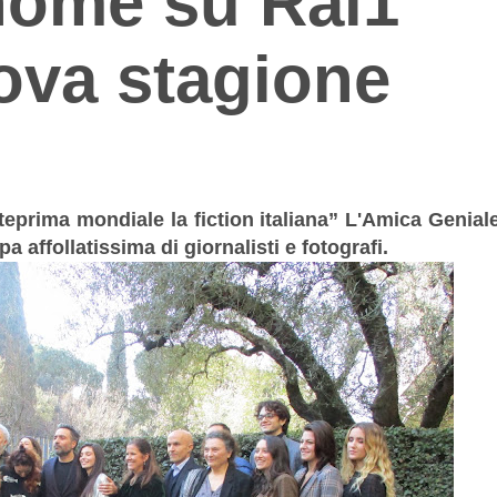
ome su Rai1
uova stagione
nteprima mondiale la fiction
italiana
” L'
Amica Geniale
ffollatissima di giornalisti e fotografi.