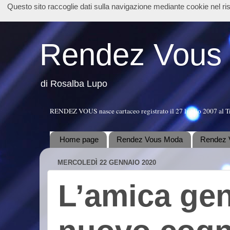
Questo sito raccoglie dati sulla navigazione mediante cookie nel r
Rendez Vous
di Rosalba Lupo
RENDEZ VOUS nasce cartaceo registrato il 27 luglio 2007 al T
Home page
Rendez Vous Moda
Rendez 
MERCOLEDÌ 22 GENNAIO 2020
L’amica geni