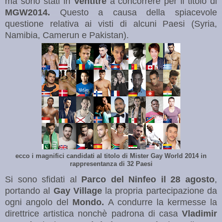
ma sono stati in
Ventitre
a concorrere per il titolo di
MGW2014.
Questo a causa della spiacevole
questione relativa ai visti di alcuni Paesi (Syria,
Namibia, Camerun e Pakistan).
ecco i magnifici candidati al titolo di Mister Gay World 2014 in
rappresentanza di 32 Paesi
Si sono sfidati al
Parco del Ninfeo il 28 agosto
,
portando al
Gay Village
la propria partecipazione da
ogni angolo del
Mondo.
A condurre la kermesse la
direttrice artistica nonchè padrona di casa
Vladimir