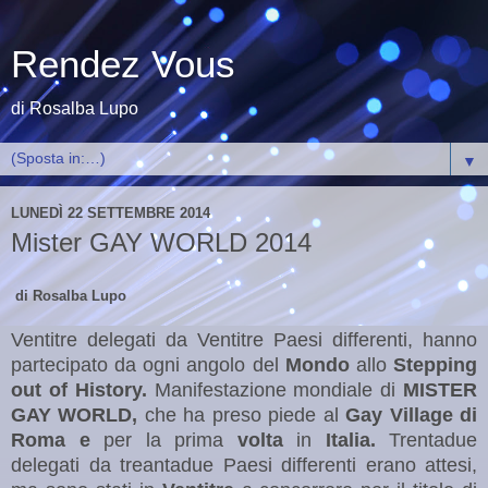
Rendez Vous
di Rosalba Lupo
▼
LUNEDÌ 22 SETTEMBRE 2014
Mister GAY WORLD 2014
di Rosalba Lupo
Ventitre delegati da Ventitre Paesi differenti, hanno
partecipato da ogni angolo del
Mondo
allo
Stepping
out of
History.
Manifestazione mondiale di
MISTER
GAY WORLD,
che ha preso piede al
Gay Village di
Roma e
per la prima
volta
in
Italia.
Trentadue
delegati da treantadue Paesi differenti erano attesi,